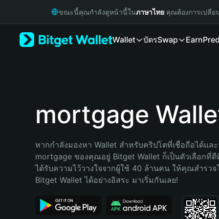
English
ขณะนี้คุณกำลังดูหน้านี้ใน
ภาษาไทย
คุณต้องการเปลี่ย
日本語
Tiếng Việt
Wallet
บัตร
Swap
Earn
Pred
Русский
Español (Latinoamérica)
Türkçe
Italiano
Français
Deutsch
mortgage Walle
简体中文
繁體中文
Português (Portugal)
หากกำลังมองหา Wallet สำหรับคริปโตที่เชื่อถือได้และป
Bahasa Indonesia
mortgage ของคุณอยู่ Bitget Wallet ก็เป็นตัวเลือกที่ดีท
ภาษาไทย
ได้รับความไว้วางใจจากผู้ใช้ 40 ล้านคน ให้คุณสำรว
हिन्दी
Bitget Wallet ได้อย่างอิสระ มาเริ่มกันเลย!
বাংলা
Español
Português (Brasil)
Español (Argentina)