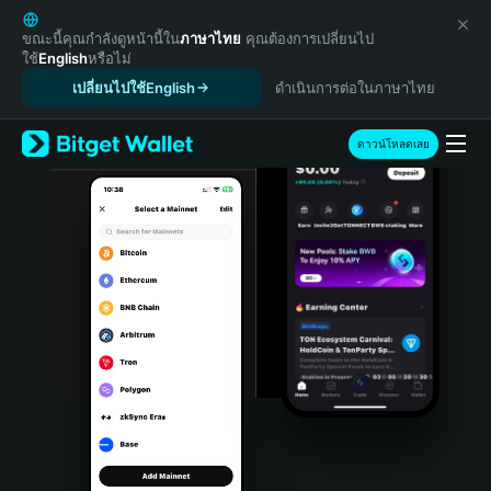
English
日本語
ขณะนี้คุณกำลังดูหน้านี้ใน
ภาษาไทย
คุณต้องการเปลี่ยนไป
ใช้
English
หรือไม่
Tiếng Việt
เปลี่ยนไปใช้English
ดำเนินการต่อในภาษาไทย
Русский
Español (Latinoamérica)
Türkçe
ดาวน์โหลดเลย
Italiano
Français
Deutsch
简体中文
繁體中文
Português (Portugal)
Bahasa Indonesia
ภาษาไทย
हिन्दी
বাংলা
Español
Português (Brasil)
Español (Argentina)