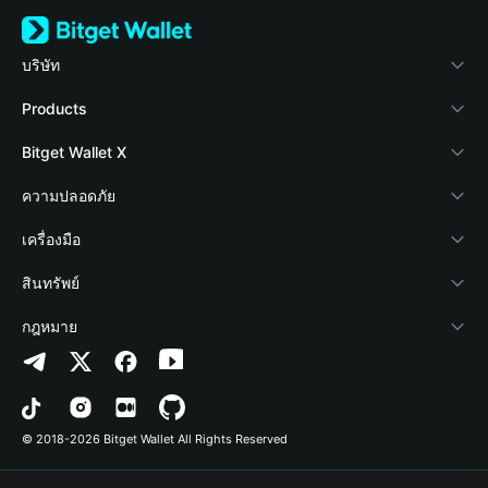
บริษัท
เกี่ยวกับ Bitget Wallet
Products
Blog
Crypto Card
Bitget Wallet X
Academy
Stablecoin Earn
นักพัฒนา
ความปลอดภัย
ข่าวสารด้านคริปโต
Payfi Crypto
เชื่อมต่อ Wallet
Protection Fund
เครื่องมือ
ศูนย์ช่วยเหลือ
Crypto Swap API
Bitget Wallet Pay
เทคโนโลยีความปลอดภัย
ซื้อคริปโต
สินทรัพย์
ติดต่อเรา
Altcoin Season Index
ลิสต์โปรเจกต์
การตรวจจับการอนุญาต
Arbitrum
กฎหมาย
ทรัพยากรข้อมูลของแบรนด์
Prediction Markets
การตรวจจับสัญญา
Avalanche
นโยบายความเป็นส่วนตัว
อาชีพ
DApp
การโอนเป็นชุด
Bitcoin
ข้อตกลงในการใช้บริการ
© 2018-2026 Bitget Wallet All Rights Reserved
การยืนยันช่องทางอย่างเป็นทางการ
Trade
BNB Chain
Risk Disclosure