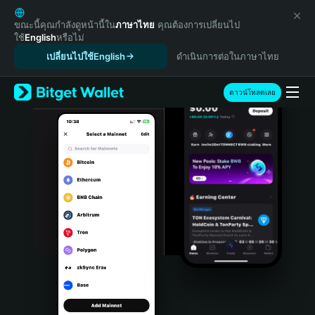
English
日本語
ขณะนี้คุณกำลังดูหน้านี้ใน
ภาษาไทย
คุณต้องการเปลี่ยนไป
ใช้
English
หรือไม่
Tiếng Việt
เปลี่ยนไปใช้English
ดำเนินการต่อในภาษาไทย
Русский
Español (Latinoamérica)
Türkçe
ดาวน์โหลดเลย
Italiano
Français
Deutsch
简体中文
繁體中文
Português (Portugal)
Bahasa Indonesia
ภาษาไทย
हिन्दी
বাংলা
Español
Português (Brasil)
Español (Argentina)