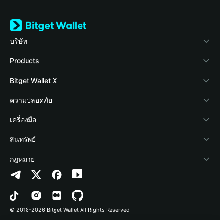
บริษัท
เกี่ยวกับ Bitget Wallet
Products
Blog
Crypto Card
Bitget Wallet X
Academy
Stablecoin Earn
นักพัฒนา
ความปลอดภัย
ข่าวสารด้านคริปโต
Payfi Crypto
เชื่อมต่อ Wallet
Protection Fund
เครื่องมือ
ศูนย์ช่วยเหลือ
Crypto Swap API
Bitget Wallet Pay
เทคโนโลยีความปลอดภัย
ซื้อคริปโต
สินทรัพย์
ติดต่อเรา
Altcoin Season Index
ลิสต์โปรเจกต์
การตรวจจับการอนุญาต
Arbitrum
กฎหมาย
ทรัพยากรข้อมูลของแบรนด์
Prediction Markets
การตรวจจับสัญญา
Avalanche
นโยบายความเป็นส่วนตัว
อาชีพ
DApp
การโอนเป็นชุด
Bitcoin
ข้อตกลงในการใช้บริการ
© 2018-2026 Bitget Wallet All Rights Reserved
การยืนยันช่องทางอย่างเป็นทางการ
Trade
BNB Chain
Risk Disclosure