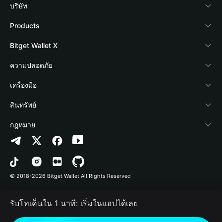
บริษัท
เกี่ยวกับ Bitget Wallet
Products
Blog
Crypto Card
Bitget Wallet X
Academy
Stablecoin Earn
นักพัฒนา
ความปลอดภัย
ข่าวสารด้านคริปโต
Payfi Crypto
เชื่อมต่อ Wallet
Protection Fund
เครื่องมือ
ศูนย์ช่วยเหลือ
Crypto Swap API
Bitget Wallet Pay
เทคโนโลยีความปลอดภัย
ซื้อคริปโต
สินทรัพย์
ติดต่อเรา
Altcoin Season Index
ลิสต์โปรเจกต์
การตรวจจับการอนุญาต
Arbitrum
กฎหมาย
ทรัพยากรข้อมูลของแบรนด์
Prediction Markets
การตรวจจับสัญญา
Avalanche
นโยบายความเป็นส่วนตัว
อาชีพ
DApp
การโอนเป็นชุด
Bitcoin
ข้อตกลงในการใช้บริการ
© 2018-2026 Bitget Wallet All Rights Reserved
การยืนยันช่องทางอย่างเป็นทางการ
Trade
BNB Chain
Risk Disclosure
รับโทเค็นใน 1 นาที: เริ่มในแอปได้เลย
RWA
Polygon