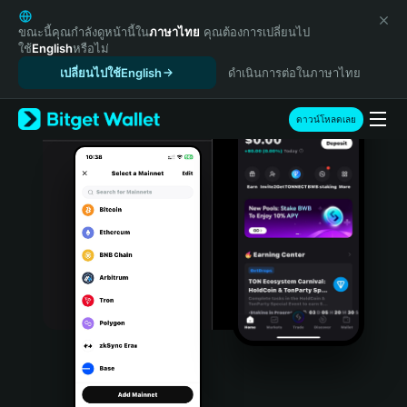
English
日本語
ขณะนี้คุณกำลังดูหน้านี้ใน
ภาษาไทย
คุณต้องการเปลี่ยนไป
ใช้
English
หรือไม่
Tiếng Việt
เปลี่ยนไปใช้English
ดำเนินการต่อในภาษาไทย
Русский
Español (Latinoamérica)
Türkçe
ดาวน์โหลดเลย
Italiano
Français
Deutsch
简体中文
繁體中文
Português (Portugal)
Bahasa Indonesia
ภาษาไทย
हिन्दी
বাংলা
Español
Português (Brasil)
Español (Argentina)