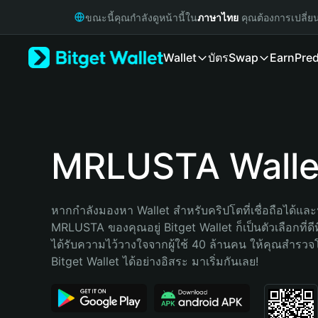
English
ขณะนี้คุณกำลังดูหน้านี้ใน
ภาษาไทย
คุณต้องการเปลี่ย
日本語
Tiếng Việt
Wallet
บัตร
Swap
Earn
Pred
Русский
Español (Latinoamérica)
Türkçe
Italiano
Français
Deutsch
MRLUSTA Walle
简体中文
繁體中文
Português (Portugal)
หากกำลังมองหา Wallet สำหรับคริปโตที่เชื่อถือได้และป
Bahasa Indonesia
MRLUSTA ของคุณอยู่ Bitget Wallet ก็เป็นตัวเลือกที่ดีท
ภาษาไทย
ได้รับความไว้วางใจจากผู้ใช้ 40 ล้านคน ให้คุณสำรว
हिन्दी
Bitget Wallet ได้อย่างอิสระ มาเริ่มกันเลย!
বাংলা
Español
Português (Brasil)
Español (Argentina)