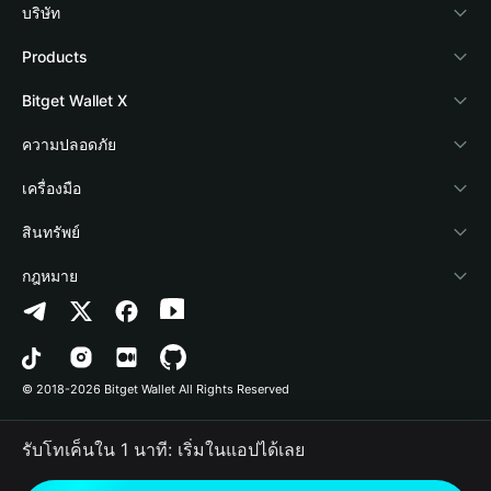
บริษัท
เกี่ยวกับ Bitget Wallet
Products
Blog
Crypto Card
Bitget Wallet X
Academy
Stablecoin Earn
นักพัฒนา
ความปลอดภัย
ข่าวสารด้านคริปโต
Payfi Crypto
เชื่อมต่อ Wallet
Protection Fund
เครื่องมือ
ศูนย์ช่วยเหลือ
Crypto Swap API
Bitget Wallet Pay
เทคโนโลยีความปลอดภัย
ซื้อคริปโต
สินทรัพย์
ติดต่อเรา
Altcoin Season Index
ลิสต์โปรเจกต์
การตรวจจับการอนุญาต
Arbitrum
กฎหมาย
ทรัพยากรข้อมูลของแบรนด์
Prediction Markets
การตรวจจับสัญญา
Avalanche
นโยบายความเป็นส่วนตัว
อาชีพ
DApp
การโอนเป็นชุด
Bitcoin
ข้อตกลงในการใช้บริการ
© 2018-2026 Bitget Wallet All Rights Reserved
การยืนยันช่องทางอย่างเป็นทางการ
Trade
BNB Chain
Risk Disclosure
รับโทเค็นใน 1 นาที: เริ่มในแอปได้เลย
RWA
Polygon