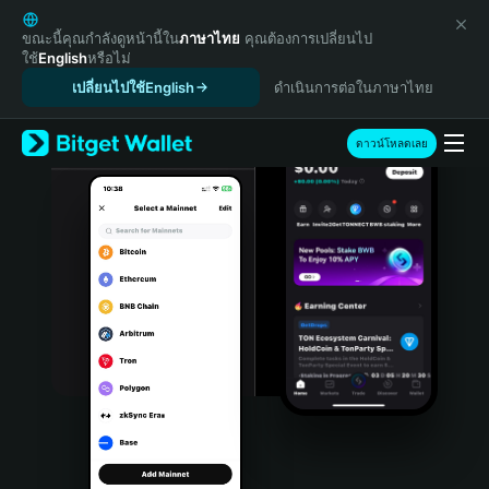
English
日本語
ขณะนี้คุณกำลังดูหน้านี้ใน
ภาษาไทย
คุณต้องการเปลี่ยนไป
ใช้
English
หรือไม่
Tiếng Việt
เปลี่ยนไปใช้English
ดำเนินการต่อในภาษาไทย
Русский
Español (Latinoamérica)
Türkçe
ดาวน์โหลดเลย
Italiano
Français
Deutsch
简体中文
繁體中文
Português (Portugal)
Bahasa Indonesia
ภาษาไทย
हिन्दी
বাংলা
Español
Português (Brasil)
Español (Argentina)