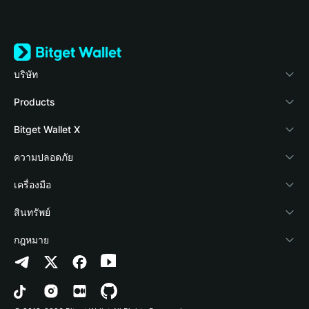
บริษัท
เกี่ยวกับ Bitget Wallet
Products
Blog
Crypto Card
Bitget Wallet X
Academy
Stablecoin Earn
นักพัฒนา
ความปลอดภัย
ข่าวสารด้านคริปโต
Payfi Crypto
เชื่อมต่อ Wallet
Protection Fund
เครื่องมือ
ศูนย์ช่วยเหลือ
Crypto Swap API
Bitget Wallet Pay
เทคโนโลยีความปลอดภัย
ซื้อคริปโต
สินทรัพย์
ติดต่อเรา
Altcoin Season Index
ลิสต์โปรเจกต์
การตรวจจับการอนุญาต
Arbitrum
กฎหมาย
ทรัพยากรข้อมูลของแบรนด์
Prediction Markets
การตรวจจับสัญญา
Avalanche
นโยบายความเป็นส่วนตัว
อาชีพ
DApp
การโอนเป็นชุด
Bitcoin
ข้อตกลงในการใช้บริการ