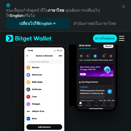
English
日本語
ขณะนี้คุณกำลังดูหน้านี้ใน
ภาษาไทย
คุณต้องการเปลี่ยนไป
ใช้
English
หรือไม่
Tiếng Việt
เปลี่ยนไปใช้English
ดำเนินการต่อในภาษาไทย
Русский
Español (Latinoamérica)
Türkçe
ดาวน์โหลดเลย
Italiano
Français
Deutsch
简体中文
繁體中文
Português (Portugal)
Bahasa Indonesia
ภาษาไทย
हिन्दी
বাংলা
Español
Português (Brasil)
Español (Argentina)