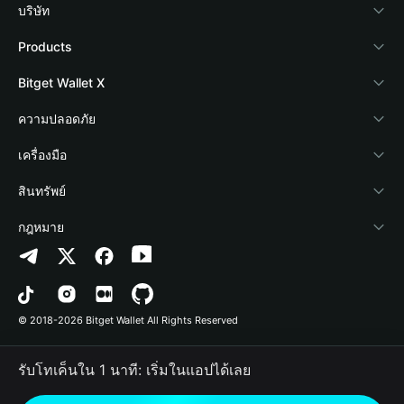
บริษัท
เกี่ยวกับ Bitget Wallet
Products
Blog
Crypto Card
Bitget Wallet X
Academy
Stablecoin Earn
นักพัฒนา
ความปลอดภัย
ข่าวสารด้านคริปโต
Payfi Crypto
เชื่อมต่อ Wallet
Protection Fund
เครื่องมือ
ศูนย์ช่วยเหลือ
Crypto Swap API
Bitget Wallet Pay
เทคโนโลยีความปลอดภัย
ซื้อคริปโต
สินทรัพย์
ติดต่อเรา
Altcoin Season Index
ลิสต์โปรเจกต์
การตรวจจับการอนุญาต
Arbitrum
กฎหมาย
ทรัพยากรข้อมูลของแบรนด์
Prediction Markets
การตรวจจับสัญญา
Avalanche
นโยบายความเป็นส่วนตัว
อาชีพ
DApp
การโอนเป็นชุด
Bitcoin
ข้อตกลงในการใช้บริการ
© 2018-2026 Bitget Wallet All Rights Reserved
การยืนยันช่องทางอย่างเป็นทางการ
Trade
BNB Chain
Risk Disclosure
รับโทเค็นใน 1 นาที: เริ่มในแอปได้เลย
RWA
Polygon