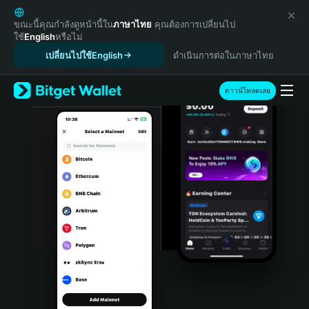
English
日本語
ขณะนี้คุณกำลังดูหน้านี้ใน
ภาษาไทย
คุณต้องการเปลี่ยนไป
ใช้
English
หรือไม่
Tiếng Việt
เปลี่ยนไปใช้English
ดำเนินการต่อในภาษาไทย
Русский
Español (Latinoamérica)
Türkçe
ดาวน์โหลดเลย
Italiano
Français
Deutsch
简体中文
繁體中文
Português (Portugal)
Bahasa Indonesia
ภาษาไทย
हिन्दी
বাংলা
Español
Português (Brasil)
Español (Argentina)