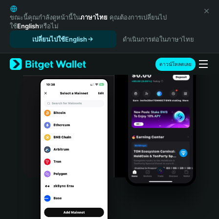
English
日本語
ขณะนี้คุณกำลังดูหน้านี้ใน
ภาษาไทย
คุณต้องการเปลี่ยนไป
ใช้
English
หรือไม่
Tiếng Việt
เปลี่ยนไปใช้English
ดำเนินการต่อในภาษาไทย
Русский
Español (Latinoamérica)
Türkçe
ดาวน์โหลดเลย
Italiano
Français
Deutsch
简体中文
繁體中文
Português (Portugal)
Bahasa Indonesia
ภาษาไทย
हिन्दी
বাংলা
Español
Português (Brasil)
Español (Argentina)