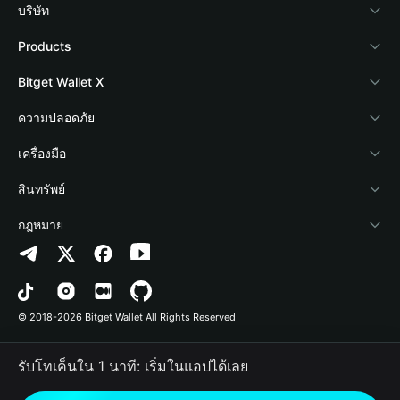
บริษัท
เกี่ยวกับ Bitget Wallet
Products
Blog
Crypto Card
Bitget Wallet X
Academy
Stablecoin Earn
นักพัฒนา
ความปลอดภัย
ข่าวสารด้านคริปโต
Payfi Crypto
เชื่อมต่อ Wallet
Protection Fund
เครื่องมือ
ศูนย์ช่วยเหลือ
Crypto Swap API
Bitget Wallet Pay
เทคโนโลยีความปลอดภัย
ซื้อคริปโต
สินทรัพย์
ติดต่อเรา
Altcoin Season Index
ลิสต์โปรเจกต์
การตรวจจับการอนุญาต
Arbitrum
กฎหมาย
ทรัพยากรข้อมูลของแบรนด์
Prediction Markets
การตรวจจับสัญญา
Avalanche
นโยบายความเป็นส่วนตัว
อาชีพ
DApp
การโอนเป็นชุด
Bitcoin
ข้อตกลงในการใช้บริการ
© 2018-2026 Bitget Wallet All Rights Reserved
การยืนยันช่องทางอย่างเป็นทางการ
Trade
BNB Chain
Risk Disclosure
รับโทเค็นใน 1 นาที: เริ่มในแอปได้เลย
RWA
Polygon