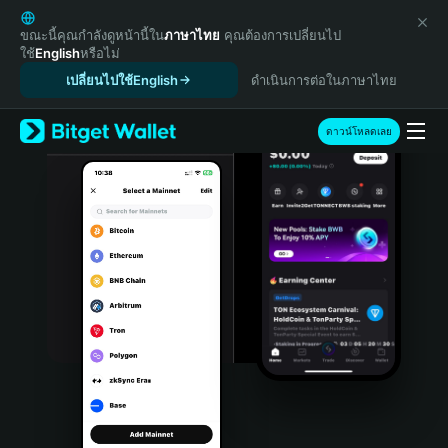
English
日本語
ขณะนี้คุณกำลังดูหน้านี้ใน
ภาษาไทย
คุณต้องการเปลี่ยนไป
ใช้
English
หรือไม่
Tiếng Việt
เปลี่ยนไปใช้English
ดำเนินการต่อในภาษาไทย
Русский
Español (Latinoamérica)
Türkçe
ดาวน์โหลดเลย
Italiano
Français
Deutsch
简体中文
繁體中文
Português (Portugal)
Bahasa Indonesia
ภาษาไทย
हिन्दी
বাংলা
Español
Português (Brasil)
Español (Argentina)