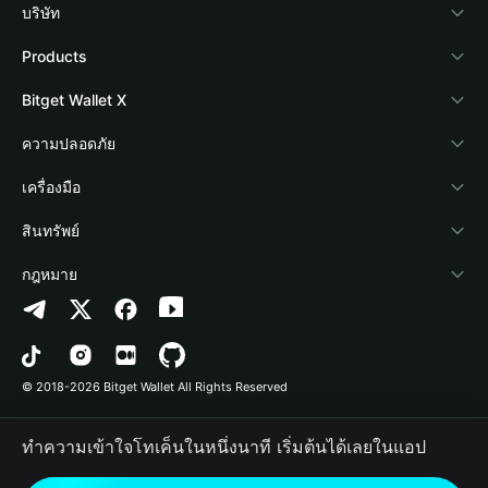
บริษัท
เกี่ยวกับ Bitget Wallet
Products
Blog
Crypto Card
Bitget Wallet X
Academy
Stablecoin Earn
นักพัฒนา
ความปลอดภัย
ข่าวสารด้านคริปโต
Payfi Crypto
เชื่อมต่อ Wallet
Protection Fund
เครื่องมือ
ศูนย์ช่วยเหลือ
Crypto Swap API
Bitget Wallet Pay
เทคโนโลยีความปลอดภัย
ซื้อคริปโต
สินทรัพย์
ติดต่อเรา
Altcoin Season Index
ลิสต์โปรเจกต์
การตรวจจับการอนุญาต
Arbitrum
กฎหมาย
ทรัพยากรข้อมูลของแบรนด์
Prediction Markets
การตรวจจับสัญญา
Avalanche
นโยบายความเป็นส่วนตัว
อาชีพ
DApp
การโอนเป็นชุด
Bitcoin
ข้อตกลงในการใช้บริการ
© 2018-2026 Bitget Wallet All Rights Reserved
การยืนยันช่องทางอย่างเป็นทางการ
Trade
BNB Chain
Risk Disclosure
ทำความเข้าใจโทเค็นในหนึ่งนาที เริ่มต้นได้เลยในแอป
RWA
Polygon