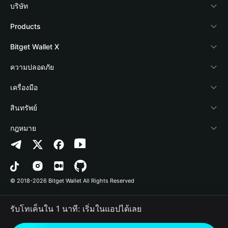
บริษัท
เกี่ยวกับ Bitget Wallet
Products
Blog
Crypto Card
Bitget Wallet X
Academy
Stablecoin Earn
นักพัฒนา
ความปลอดภัย
ข่าวสารด้านคริปโต
Payfi Crypto
เชื่อมต่อ Wallet
Protection Fund
เครื่องมือ
ศูนย์ช่วยเหลือ
Crypto Swap API
Bitget Wallet Pay
เทคโนโลยีความปลอดภัย
ซื้อคริปโต
สินทรัพย์
ติดต่อเรา
Altcoin Season Index
ลิสต์โปรเจกต์
การตรวจจับการอนุญาต
Arbitrum
กฎหมาย
ทรัพยากรข้อมูลของแบรนด์
Prediction Markets
การตรวจจับสัญญา
Avalanche
นโยบายความเป็นส่วนตัว
อาชีพ
DApp
การโอนเป็นชุด
Bitcoin
ข้อตกลงในการใช้บริการ
© 2018-2026 Bitget Wallet All Rights Reserved
การยืนยันช่องทางอย่างเป็นทางการ
Trade
BNB Chain
Risk Disclosure
รับโทเค็นใน 1 นาที: เริ่มในแอปได้เลย
RWA
Polygon