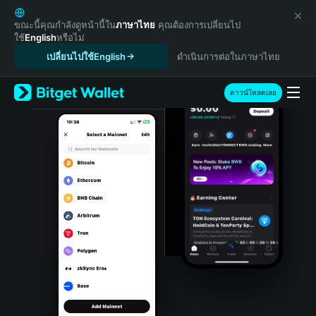
English
日本語
ขณะนี้คุณกำลังดูหน้านี้ใน
ภาษาไทย
คุณต้องการเปลี่ยนไป
ใช้
English
หรือไม่
Tiếng Việt
เปลี่ยนไปใช้English
ดำเนินการต่อในภาษาไทย
Русский
Español (Latinoamérica)
Türkçe
ดาวน์โหลดเลย
Italiano
Français
Deutsch
简体中文
繁體中文
Português (Portugal)
Bahasa Indonesia
ภาษาไทย
हिन्दी
বাংলা
Español
Português (Brasil)
Español (Argentina)