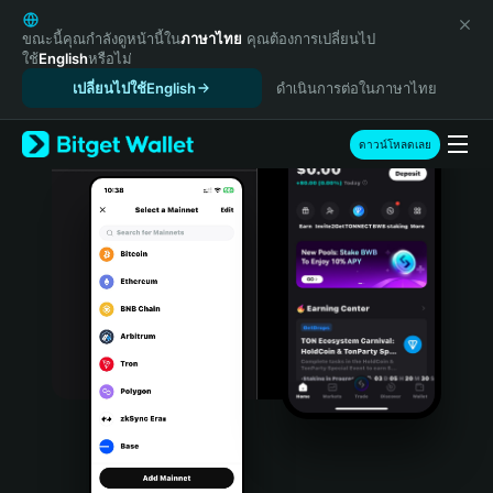
English
日本語
ขณะนี้คุณกำลังดูหน้านี้ใน
ภาษาไทย
คุณต้องการเปลี่ยนไป
ใช้
English
หรือไม่
Tiếng Việt
เปลี่ยนไปใช้English
ดำเนินการต่อในภาษาไทย
Русский
Español (Latinoamérica)
Türkçe
ดาวน์โหลดเลย
Italiano
Français
Deutsch
简体中文
繁體中文
Português (Portugal)
Bahasa Indonesia
ภาษาไทย
हिन्दी
বাংলা
Español
Português (Brasil)
Español (Argentina)