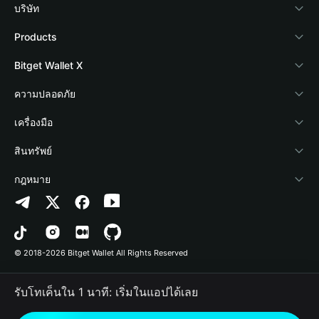
บริษัท
เกี่ยวกับ Bitget Wallet
Products
Blog
Crypto Card
Bitget Wallet X
Academy
Stablecoin Earn
นักพัฒนา
ความปลอดภัย
ข่าวสารด้านคริปโต
Payfi Crypto
เชื่อมต่อ Wallet
Protection Fund
เครื่องมือ
ศูนย์ช่วยเหลือ
Crypto Swap API
Bitget Wallet Pay
เทคโนโลยีความปลอดภัย
ซื้อคริปโต
สินทรัพย์
ติดต่อเรา
Altcoin Season Index
ลิสต์โปรเจกต์
การตรวจจับการอนุญาต
Arbitrum
กฎหมาย
ทรัพยากรข้อมูลของแบรนด์
Prediction Markets
การตรวจจับสัญญา
Avalanche
นโยบายความเป็นส่วนตัว
อาชีพ
DApp
การโอนเป็นชุด
Bitcoin
ข้อตกลงในการใช้บริการ
© 2018-2026 Bitget Wallet All Rights Reserved
การยืนยันช่องทางอย่างเป็นทางการ
Trade
BNB Chain
Risk Disclosure
รับโทเค็นใน 1 นาที: เริ่มในแอปได้เลย
RWA
Polygon