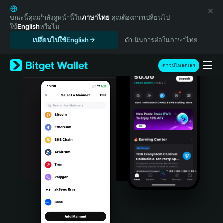
English
日本語
ขณะนี้คุณกำลังดูหน้านี้ใน
ภาษาไทย
คุณต้องการเปลี่ยนไป
ใช้
English
หรือไม่
Tiếng Việt
เปลี่ยนไปใช้English
ดำเนินการต่อในภาษาไทย
Русский
Español (Latinoamérica)
Türkçe
ดาวน์โหลดเลย
Italiano
Français
Deutsch
简体中文
繁體中文
Português (Portugal)
Bahasa Indonesia
ภาษาไทย
हिन्दी
বাংলা
Español
Português (Brasil)
Español (Argentina)