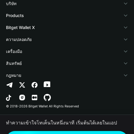
บริษัท
เกี่ยวกับ Bitget Wallet
Products
Blog
Crypto Card
Bitget Wallet X
Academy
Stablecoin Earn
นักพัฒนา
ความปลอดภัย
ข่าวสารด้านคริปโต
Payfi Crypto
เชื่อมต่อ Wallet
Protection Fund
เครื่องมือ
ศูนย์ช่วยเหลือ
Crypto Swap API
Bitget Wallet Pay
เทคโนโลยีความปลอดภัย
ซื้อคริปโต
สินทรัพย์
ติดต่อเรา
Altcoin Season Index
ลิสต์โปรเจกต์
การตรวจจับการอนุญาต
Arbitrum
กฎหมาย
ทรัพยากรข้อมูลของแบรนด์
Prediction Markets
การตรวจจับสัญญา
Avalanche
นโยบายความเป็นส่วนตัว
อาชีพ
DApp
การโอนเป็นชุด
Bitcoin
ข้อตกลงในการใช้บริการ
© 2018-2026 Bitget Wallet All Rights Reserved
การยืนยันช่องทางอย่างเป็นทางการ
Trade
BNB Chain
Risk Disclosure
ทำความเข้าใจโทเค็นในหนึ่งนาที เริ่มต้นได้เลยในแอป
RWA
Polygon