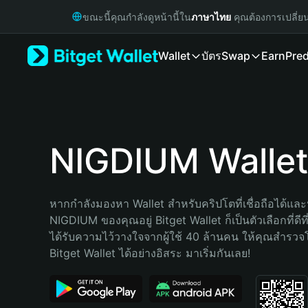
English
ขณะนี้คุณกำลังดูหน้านี้ใน
ภาษาไทย
คุณต้องการเปลี่ย
日本語
Tiếng Việt
Wallet
บัตร
Swap
Earn
Pred
Русский
Español (Latinoamérica)
Türkçe
Italiano
Français
Deutsch
NIGDIUM Walle
简体中文
繁體中文
Português (Portugal)
หากกำลังมองหา Wallet สำหรับคริปโตที่เชื่อถือได้และป
Bahasa Indonesia
NIGDIUM ของคุณอยู่ Bitget Wallet ก็เป็นตัวเลือกที่ดีที
ภาษาไทย
ได้รับความไว้วางใจจากผู้ใช้ 40 ล้านคน ให้คุณสำรว
हिन्दी
Bitget Wallet ได้อย่างอิสระ มาเริ่มกันเลย!
বাংলা
Español
Português (Brasil)
Español (Argentina)