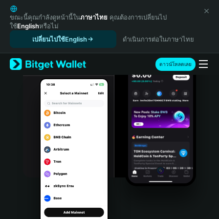
English
日本語
ขณะนี้คุณกำลังดูหน้านี้ใน
ภาษาไทย
คุณต้องการเปลี่ยนไป
ใช้
English
หรือไม่
Tiếng Việt
เปลี่ยนไปใช้English
ดำเนินการต่อในภาษาไทย
Русский
Español (Latinoamérica)
Türkçe
ดาวน์โหลดเลย
Italiano
Français
Deutsch
简体中文
繁體中文
Português (Portugal)
Bahasa Indonesia
ภาษาไทย
हिन्दी
বাংলা
Español
Português (Brasil)
Español (Argentina)