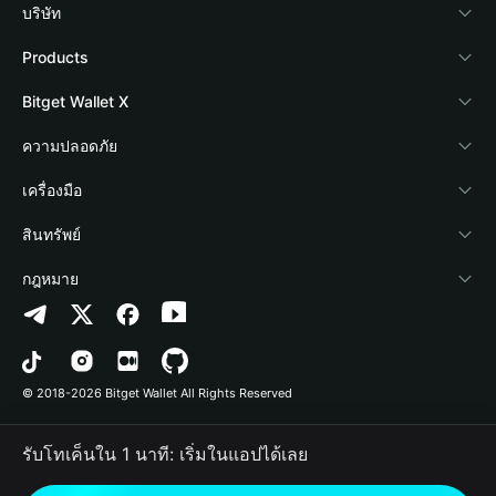
บริษัท
เกี่ยวกับ Bitget Wallet
Products
Blog
Crypto Card
Bitget Wallet X
Academy
Stablecoin Earn
นักพัฒนา
ความปลอดภัย
ข่าวสารด้านคริปโต
Payfi Crypto
เชื่อมต่อ Wallet
Protection Fund
เครื่องมือ
ศูนย์ช่วยเหลือ
Crypto Swap API
Bitget Wallet Pay
เทคโนโลยีความปลอดภัย
ซื้อคริปโต
สินทรัพย์
ติดต่อเรา
Altcoin Season Index
ลิสต์โปรเจกต์
การตรวจจับการอนุญาต
Arbitrum
กฎหมาย
ทรัพยากรข้อมูลของแบรนด์
Prediction Markets
การตรวจจับสัญญา
Avalanche
นโยบายความเป็นส่วนตัว
อาชีพ
DApp
การโอนเป็นชุด
Bitcoin
ข้อตกลงในการใช้บริการ
© 2018-2026 Bitget Wallet All Rights Reserved
การยืนยันช่องทางอย่างเป็นทางการ
Trade
BNB Chain
Risk Disclosure
รับโทเค็นใน 1 นาที: เริ่มในแอปได้เลย
RWA
Polygon