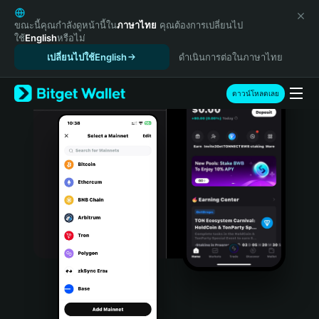
English
日本語
ขณะนี้คุณกำลังดูหน้านี้ใน
ภาษาไทย
คุณต้องการเปลี่ยนไป
ใช้
English
หรือไม่
Tiếng Việt
เปลี่ยนไปใช้English
ดำเนินการต่อในภาษาไทย
Русский
Español (Latinoamérica)
Türkçe
ดาวน์โหลดเลย
Italiano
Français
Deutsch
简体中文
繁體中文
Português (Portugal)
Bahasa Indonesia
ภาษาไทย
हिन्दी
বাংলা
Español
Português (Brasil)
Español (Argentina)