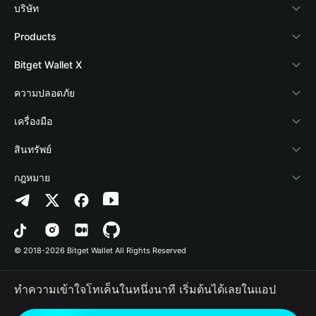
บริษัท
เกี่ยวกับ Bitget Wallet
Products
Blog
Crypto Card
Bitget Wallet X
Academy
Stablecoin Earn
นักพัฒนา
ความปลอดภัย
ข่าวสารด้านคริปโต
Payfi Crypto
เชื่อมต่อ Wallet
Protection Fund
เครื่องมือ
ศูนย์ช่วยเหลือ
Crypto Swap API
Bitget Wallet Pay
เทคโนโลยีความปลอดภัย
ซื้อคริปโต
สินทรัพย์
ติดต่อเรา
Altcoin Season Index
ลิสต์โปรเจกต์
การตรวจจับการอนุญาต
Arbitrum
กฎหมาย
ทรัพยากรข้อมูลของแบรนด์
Prediction Markets
การตรวจจับสัญญา
Avalanche
นโยบายความเป็นส่วนตัว
อาชีพ
DApp
การโอนเป็นชุด
Bitcoin
ข้อตกลงในการใช้บริการ
© 2018-2026 Bitget Wallet All Rights Reserved
การยืนยันช่องทางอย่างเป็นทางการ
Trade
BNB Chain
Risk Disclosure
ทำความเข้าใจโทเค็นในหนึ่งนาที เริ่มต้นได้เลยในแอป
RWA
Polygon