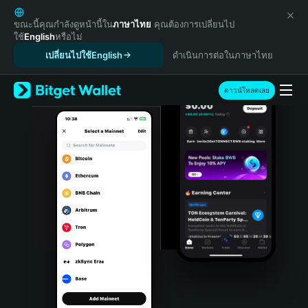
English
日本語
ขณะนี้คุณกำลังดูหน้านี้ใน
ภาษาไทย
คุณต้องการเปลี่ยนไป
ใช้
English
หรือไม่
Tiếng Việt
เปลี่ยนไปใช้English
ดำเนินการต่อในภาษาไทย
Русский
Español (Latinoamérica)
Türkçe
ดาวน์โหลดเลย
Italiano
Français
Deutsch
简体中文
繁體中文
Português (Portugal)
Bahasa Indonesia
ภาษาไทย
हिन्दी
বাংলা
Español
Português (Brasil)
Español (Argentina)