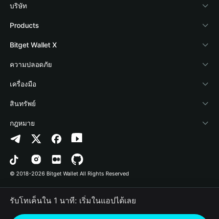
บริษัท
เกี่ยวกับ Bitget Wallet
Products
Blog
Crypto Card
Bitget Wallet X
Academy
Stablecoin Earn
นักพัฒนา
ความปลอดภัย
ข่าวสารด้านคริปโต
Payfi Crypto
เชื่อมต่อ Wallet
Protection Fund
เครื่องมือ
ศูนย์ช่วยเหลือ
Crypto Swap API
Bitget Wallet Pay
เทคโนโลยีความปลอดภัย
ซื้อคริปโต
สินทรัพย์
ติดต่อเรา
Altcoin Season Index
ลิสต์โปรเจกต์
การตรวจจับการอนุญาต
Arbitrum
กฎหมาย
ทรัพยากรข้อมูลของแบรนด์
Prediction Markets
การตรวจจับสัญญา
Avalanche
นโยบายความเป็นส่วนตัว
อาชีพ
DApp
การโอนเป็นชุด
Bitcoin
ข้อตกลงในการใช้บริการ
© 2018-2026 Bitget Wallet All Rights Reserved
การยืนยันช่องทางอย่างเป็นทางการ
Trade
BNB Chain
Risk Disclosure
รับโทเค็นใน 1 นาที: เริ่มในแอปได้เลย
RWA
Polygon