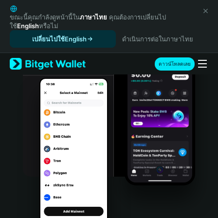
English
日本語
ขณะนี้คุณกำลังดูหน้านี้ใน
ภาษาไทย
คุณต้องการเปลี่ยนไป
ใช้
English
หรือไม่
Tiếng Việt
เปลี่ยนไปใช้English
ดำเนินการต่อในภาษาไทย
Русский
Español (Latinoamérica)
Türkçe
ดาวน์โหลดเลย
Italiano
Français
Deutsch
简体中文
繁體中文
Português (Portugal)
Bahasa Indonesia
ภาษาไทย
हिन्दी
বাংলা
Español
Português (Brasil)
Español (Argentina)