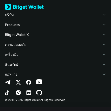
บริษัท
เกี่ยวกับ Bitget Wallet
Products
Blog
Crypto Card
Bitget Wallet X
Academy
Stablecoin Earn
นักพัฒนา
ความปลอดภัย
ข่าวสารด้านคริปโต
Payfi Crypto
เชื่อมต่อ Wallet
Protection Fund
เครื่องมือ
ศูนย์ช่วยเหลือ
Crypto Swap API
Bitget Wallet Pay
เทคโนโลยีความปลอดภัย
ซื้อคริปโต
สินทรัพย์
ติดต่อเรา
Altcoin Season Index
ลิสต์โปรเจกต์
การตรวจจับการอนุญาต
Arbitrum
กฎหมาย
ทรัพยากรข้อมูลของแบรนด์
Prediction Markets
การตรวจจับสัญญา
Avalanche
นโยบายความเป็นส่วนตัว
อาชีพ
DApp
การโอนเป็นชุด
Bitcoin
ข้อตกลงในการใช้บริการ
© 2018-2026 Bitget Wallet All Rights Reserved
การยืนยันช่องทางอย่างเป็นทางการ
Trade
BNB Chain
Risk Disclosure