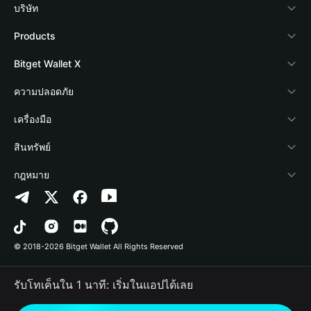
บริษัท
เกี่ยวกับ Bitget Wallet
Products
Blog
Crypto Card
Bitget Wallet X
Academy
Stablecoin Earn
นักพัฒนา
ความปลอดภัย
ข่าวสารด้านคริปโต
Payfi Crypto
เชื่อมต่อ Wallet
Protection Fund
เครื่องมือ
ศูนย์ช่วยเหลือ
Crypto Swap API
Bitget Wallet Pay
เทคโนโลยีความปลอดภัย
ซื้อคริปโต
สินทรัพย์
ติดต่อเรา
Altcoin Season Index
ลิสต์โปรเจกต์
การตรวจจับการอนุญาต
Arbitrum
กฎหมาย
ทรัพยากรข้อมูลของแบรนด์
Prediction Markets
การตรวจจับสัญญา
Avalanche
นโยบายความเป็นส่วนตัว
อาชีพ
DApp
การโอนเป็นชุด
Bitcoin
ข้อตกลงในการใช้บริการ
© 2018-2026 Bitget Wallet All Rights Reserved
การยืนยันช่องทางอย่างเป็นทางการ
Trade
BNB Chain
Risk Disclosure
รับโทเค็นใน 1 นาที: เริ่มในแอปได้เลย
RWA
Polygon