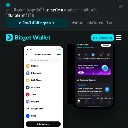
English
日本語
ขณะนี้คุณกำลังดูหน้านี้ใน
ภาษาไทย
คุณต้องการเปลี่ยนไป
ใช้
English
หรือไม่
Tiếng Việt
เปลี่ยนไปใช้English
ดำเนินการต่อในภาษาไทย
Русский
Español (Latinoamérica)
Türkçe
ดาวน์โหลดเลย
Italiano
Français
Deutsch
简体中文
繁體中文
Português (Portugal)
Bahasa Indonesia
ภาษาไทย
हिन्दी
বাংলা
Español
Português (Brasil)
Español (Argentina)