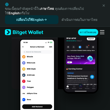
English
日本語
ขณะนี้คุณกำลังดูหน้านี้ใน
ภาษาไทย
คุณต้องการเปลี่ยนไป
ใช้
English
หรือไม่
Tiếng Việt
เปลี่ยนไปใช้English
ดำเนินการต่อในภาษาไทย
Русский
Español (Latinoamérica)
Türkçe
ดาวน์โหลดเลย
Italiano
Français
Deutsch
简体中文
繁體中文
Português (Portugal)
Bahasa Indonesia
ภาษาไทย
हिन्दी
বাংলা
Español
Português (Brasil)
Español (Argentina)