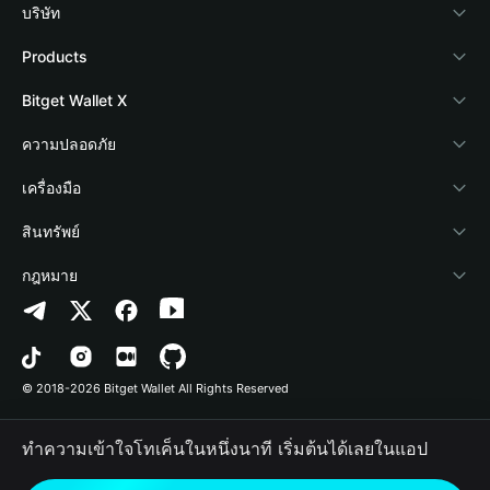
บริษัท
เกี่ยวกับ Bitget Wallet
Products
Blog
Crypto Card
Bitget Wallet X
Academy
Stablecoin Earn
นักพัฒนา
ความปลอดภัย
ข่าวสารด้านคริปโต
Payfi Crypto
เชื่อมต่อ Wallet
Protection Fund
เครื่องมือ
ศูนย์ช่วยเหลือ
Crypto Swap API
Bitget Wallet Pay
เทคโนโลยีความปลอดภัย
ซื้อคริปโต
สินทรัพย์
ติดต่อเรา
Altcoin Season Index
ลิสต์โปรเจกต์
การตรวจจับการอนุญาต
Arbitrum
กฎหมาย
ทรัพยากรข้อมูลของแบรนด์
Prediction Markets
การตรวจจับสัญญา
Avalanche
นโยบายความเป็นส่วนตัว
อาชีพ
DApp
การโอนเป็นชุด
Bitcoin
ข้อตกลงในการใช้บริการ
© 2018-2026 Bitget Wallet All Rights Reserved
การยืนยันช่องทางอย่างเป็นทางการ
Trade
BNB Chain
Risk Disclosure
ทำความเข้าใจโทเค็นในหนึ่งนาที เริ่มต้นได้เลยในแอป
RWA
Polygon