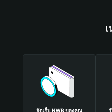
เ
จัดเก็บ NWB ของคุณ
ร