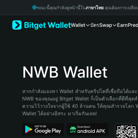
English
ขณะนี้คุณกำลังดูหน้านี้ใน
ภาษาไทย
คุณต้องการเปลี่ย
日本語
Tiếng Việt
Wallet
บัตร
Swap
Earn
Pred
Русский
Español (Latinoamérica)
Türkçe
Italiano
Français
Deutsch
NWB Wallet
简体中文
繁體中文
Português (Portugal)
หากกำลังมองหา Wallet สำหรับคริปโตที่เชื่อถือได้และป
Bahasa Indonesia
NWB ของคุณอยู่ Bitget Wallet ก็เป็นตัวเลือกที่ดีที่สุด
ภาษาไทย
ความไว้วางใจจากผู้ใช้ 40 ล้านคน ให้คุณสำรวจโลก 
हिन्दी
Wallet ได้อย่างอิสระ มาเริ่มกันเลย!
বাংলা
Español
Português (Brasil)
Español (Argentina)