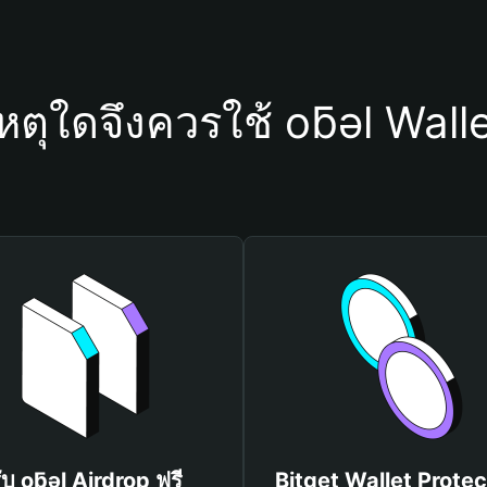
หตุใดจึงควรใช้ oƃǝl Wall
ับ oƃǝl Airdrop ฟรี
Bitget Wallet Protec