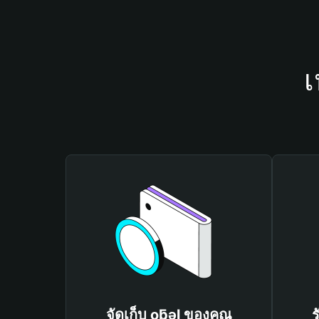
เ
จัดเก็บ oƃǝl ของคุณ
ร