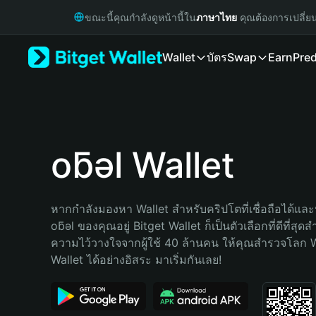
English
ขณะนี้คุณกำลังดูหน้านี้ใน
ภาษาไทย
คุณต้องการเปลี่ย
日本語
Tiếng Việt
Wallet
บัตร
Swap
Earn
Pred
Русский
Español (Latinoamérica)
Türkçe
Italiano
Français
Deutsch
oƃǝl Wallet
简体中文
繁體中文
Português (Portugal)
หากกำลังมองหา Wallet สำหรับคริปโตที่เชื่อถือได้และป
Bahasa Indonesia
oƃǝl ของคุณอยู่ Bitget Wallet ก็เป็นตัวเลือกที่ดีที่สุด
ภาษาไทย
ความไว้วางใจจากผู้ใช้ 40 ล้านคน ให้คุณสำรวจโลก 
हिन्दी
Wallet ได้อย่างอิสระ มาเริ่มกันเลย!
বাংলা
Español
Português (Brasil)
Español (Argentina)