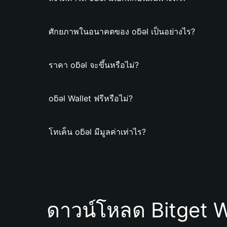
ศักยภาพในอนาคตของ oƃǝl เป็นอย่างไร?
ราคา oƃǝl จะขึ้นหรือไม่?
oƃǝl Wallet ฟรีหรือไม่?
โทเค็น oƃǝl มีมูลค่าเท่าไร?
ดาวน์โหลด Bitget W