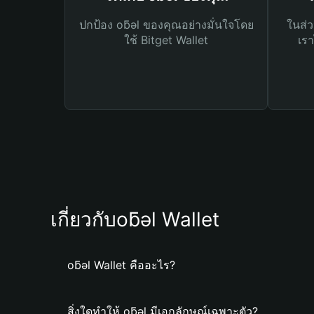
ปกป้อง oƃǝl ของคุณอย่างมั่นใจโดย
ในส่ว
ใช้ Bitget Wallet
เรา
เกี่ยวกับoƃǝl Wallet
oƃǝl Wallet คืออะไร?
สิ่งใดทำให้ oƃǝl มีเอกลักษณ์เฉพาะตัว?