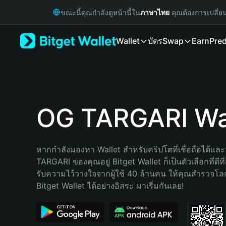
English
ขณะนี้คุณกำลังดูหน้านี้ใน
ภาษาไทย
คุณต้องการเปลี่ย
日本語
Tiếng Việt
Wallet
บัตร
Swap
Earn
Pred
Русский
Español (Latinoamérica)
Türkçe
Italiano
Français
Deutsch
OG TARGARI Wa
简体中文
繁體中文
Português (Portugal)
หากกำลังมองหา Wallet สำหรับคริปโตที่เชื่อถือได้และ
Bahasa Indonesia
TARGARI ของคุณอยู่ Bitget Wallet ก็เป็นตัวเลือกที่ดีที
ภาษาไทย
รับความไว้วางใจจากผู้ใช้ 40 ล้านคน ให้คุณสำรวจโ
हिन्दी
Bitget Wallet ได้อย่างอิสระ มาเริ่มกันเลย!
বাংলা
Español
Português (Brasil)
Español (Argentina)