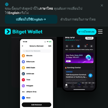
English
日本語
ขณะนี้คุณกำลังดูหน้านี้ใน
ภาษาไทย
คุณต้องการเปลี่ยนไป
ใช้
English
หรือไม่
Tiếng Việt
เปลี่ยนไปใช้English
ดำเนินการต่อในภาษาไทย
Русский
Español (Latinoamérica)
Türkçe
ดาวน์โหลดเลย
Italiano
Français
Deutsch
简体中文
繁體中文
Português (Portugal)
Bahasa Indonesia
ภาษาไทย
हिन्दी
বাংলা
Español
Português (Brasil)
Español (Argentina)