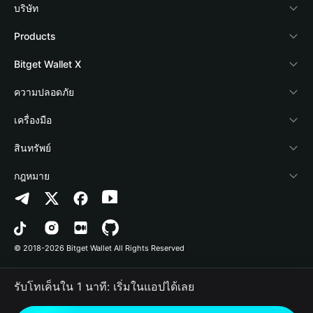
บริษัท
เกี่ยวกับ Bitget Wallet
Products
Blog
Crypto Card
Bitget Wallet X
Academy
Stablecoin Earn
นักพัฒนา
ความปลอดภัย
ข่าวสารด้านคริปโต
Payfi Crypto
เชื่อมต่อ Wallet
Protection Fund
เครื่องมือ
ศูนย์ช่วยเหลือ
Crypto Swap API
Bitget Wallet Pay
เทคโนโลยีความปลอดภัย
ซื้อคริปโต
สินทรัพย์
ติดต่อเรา
Altcoin Season Index
ลิสต์โปรเจกต์
การตรวจจับการอนุญาต
Arbitrum
กฎหมาย
ทรัพยากรข้อมูลของแบรนด์
Prediction Markets
การตรวจจับสัญญา
Avalanche
นโยบายความเป็นส่วนตัว
อาชีพ
DApp
การโอนเป็นชุด
Bitcoin
ข้อตกลงในการใช้บริการ
© 2018-2026 Bitget Wallet All Rights Reserved
การยืนยันช่องทางอย่างเป็นทางการ
Trade
BNB Chain
Risk Disclosure
รับโทเค็นใน 1 นาที: เริ่มในแอปได้เลย
RWA
Polygon