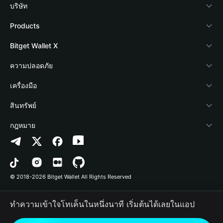
บริษัท
เกี่ยวกับ Bitget Wallet
Products
Blog
Crypto Card
Bitget Wallet X
Academy
Stablecoin Earn
นักพัฒนา
ความปลอดภัย
ข่าวสารด้านคริปโต
Payfi Crypto
เชื่อมต่อ Wallet
Protection Fund
เครื่องมือ
ศูนย์ช่วยเหลือ
Crypto Swap API
Bitget Wallet Pay
เทคโนโลยีความปลอดภัย
ซื้อคริปโต
สินทรัพย์
ติดต่อเรา
Altcoin Season Index
ลิสต์โปรเจกต์
การตรวจจับการอนุญาต
Arbitrum
กฎหมาย
ทรัพยากรข้อมูลของแบรนด์
Prediction Markets
การตรวจจับสัญญา
Avalanche
นโยบายความเป็นส่วนตัว
อาชีพ
DApp
การโอนเป็นชุด
Bitcoin
ข้อตกลงในการใช้บริการ
© 2018-2026 Bitget Wallet All Rights Reserved
การยืนยันช่องทางอย่างเป็นทางการ
Trade
BNB Chain
Risk Disclosure
ทำความเข้าใจโทเค็นในหนึ่งนาที เริ่มต้นได้เลยในแอป
RWA
Polygon