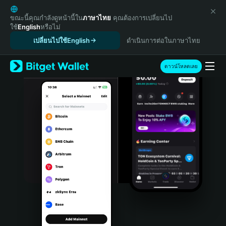
English
日本語
ขณะนี้คุณกำลังดูหน้านี้ใน
ภาษาไทย
คุณต้องการเปลี่ยนไป
ใช้
English
หรือไม่
Tiếng Việt
เปลี่ยนไปใช้English
ดำเนินการต่อในภาษาไทย
Русский
Español (Latinoamérica)
Türkçe
ดาวน์โหลดเลย
Italiano
Français
Deutsch
简体中文
繁體中文
Português (Portugal)
Bahasa Indonesia
ภาษาไทย
हिन्दी
বাংলা
Español
Português (Brasil)
Español (Argentina)