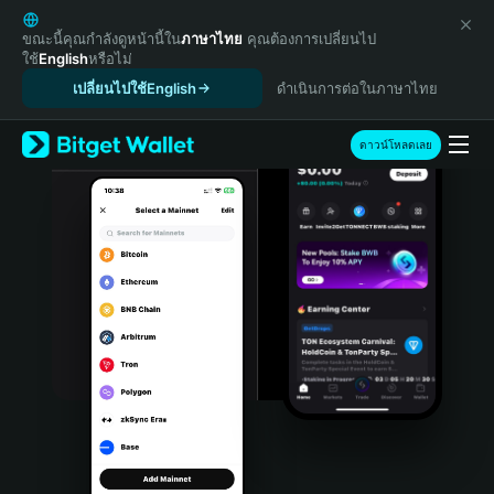
English
日本語
ขณะนี้คุณกำลังดูหน้านี้ใน
ภาษาไทย
คุณต้องการเปลี่ยนไป
ใช้
English
หรือไม่
Tiếng Việt
เปลี่ยนไปใช้English
ดำเนินการต่อในภาษาไทย
Русский
Español (Latinoamérica)
Türkçe
ดาวน์โหลดเลย
Italiano
Français
Deutsch
简体中文
繁體中文
Português (Portugal)
Bahasa Indonesia
ภาษาไทย
हिन्दी
বাংলা
Español
Português (Brasil)
Español (Argentina)