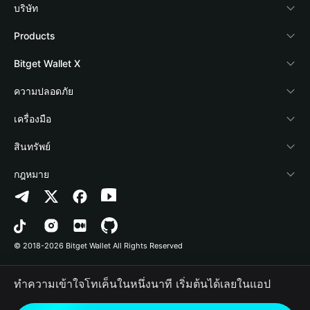
บริษัท
เกี่ยวกับ Bitget Wallet
Products
Blog
Crypto Card
Bitget Wallet X
Academy
Stablecoin Earn
นักพัฒนา
ความปลอดภัย
ข่าวสารด้านคริปโต
Payfi Crypto
เชื่อมต่อ Wallet
Protection Fund
เครื่องมือ
ศูนย์ช่วยเหลือ
Crypto Swap API
Bitget Wallet Pay
เทคโนโลยีความปลอดภัย
ซื้อคริปโต
สินทรัพย์
ติดต่อเรา
Altcoin Season Index
ลิสต์โปรเจกต์
การตรวจจับการอนุญาต
Arbitrum
กฎหมาย
ทรัพยากรข้อมูลของแบรนด์
Prediction Markets
การตรวจจับสัญญา
Avalanche
นโยบายความเป็นส่วนตัว
อาชีพ
DApp
การโอนเป็นชุด
Bitcoin
ข้อตกลงในการใช้บริการ
© 2018-2026 Bitget Wallet All Rights Reserved
การยืนยันช่องทางอย่างเป็นทางการ
Trade
BNB Chain
Risk Disclosure
ทำความเข้าใจโทเค็นในหนึ่งนาที เริ่มต้นได้เลยในแอป
RWA
Polygon