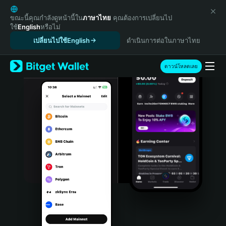
English
日本語
ขณะนี้คุณกำลังดูหน้านี้ใน
ภาษาไทย
คุณต้องการเปลี่ยนไป
ใช้
English
หรือไม่
Tiếng Việt
เปลี่ยนไปใช้English
ดำเนินการต่อในภาษาไทย
Русский
Español (Latinoamérica)
Türkçe
ดาวน์โหลดเลย
Italiano
Français
Deutsch
简体中文
繁體中文
Português (Portugal)
Bahasa Indonesia
ภาษาไทย
हिन्दी
বাংলা
Español
Português (Brasil)
Español (Argentina)