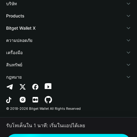
บริษัท
เกี่ยวกับ Bitget Wallet
Products
Blog
Crypto Card
Bitget Wallet X
Academy
Stablecoin Earn
นักพัฒนา
ความปลอดภัย
ข่าวสารด้านคริปโต
Payfi Crypto
เชื่อมต่อ Wallet
Protection Fund
เครื่องมือ
ศูนย์ช่วยเหลือ
Crypto Swap API
Bitget Wallet Pay
เทคโนโลยีความปลอดภัย
ซื้อคริปโต
สินทรัพย์
ติดต่อเรา
Altcoin Season Index
ลิสต์โปรเจกต์
การตรวจจับการอนุญาต
Arbitrum
กฎหมาย
ทรัพยากรข้อมูลของแบรนด์
Prediction Markets
การตรวจจับสัญญา
Avalanche
นโยบายความเป็นส่วนตัว
อาชีพ
DApp
การโอนเป็นชุด
Bitcoin
ข้อตกลงในการใช้บริการ
© 2018-2026 Bitget Wallet All Rights Reserved
การยืนยันช่องทางอย่างเป็นทางการ
Trade
BNB Chain
Risk Disclosure
รับโทเค็นใน 1 นาที: เริ่มในแอปได้เลย
RWA
Polygon