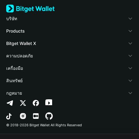
บริษัท
เกี่ยวกับ Bitget Wallet
Products
Blog
Crypto Card
Bitget Wallet X
Academy
Stablecoin Earn
นักพัฒนา
ความปลอดภัย
ข่าวสารด้านคริปโต
Payfi Crypto
เชื่อมต่อ Wallet
Protection Fund
เครื่องมือ
ศูนย์ช่วยเหลือ
Crypto Swap API
Bitget Wallet Pay
เทคโนโลยีความปลอดภัย
ซื้อคริปโต
สินทรัพย์
ติดต่อเรา
Altcoin Season Index
ลิสต์โปรเจกต์
การตรวจจับการอนุญาต
Arbitrum
กฎหมาย
ทรัพยากรข้อมูลของแบรนด์
Prediction Markets
การตรวจจับสัญญา
Avalanche
นโยบายความเป็นส่วนตัว
อาชีพ
DApp
การโอนเป็นชุด
Bitcoin
ข้อตกลงในการใช้บริการ
© 2018-2026 Bitget Wallet All Rights Reserved
การยืนยันช่องทางอย่างเป็นทางการ
Trade
BNB Chain
Risk Disclosure