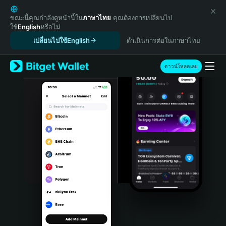
English
日本語
ขณะนี้คุณกำลังดูหน้านี้ใน
ภาษาไทย
คุณต้องการเปลี่ยนไป
ใช้
English
หรือไม่
Tiếng Việt
เปลี่ยนไปใช้English
ดำเนินการต่อในภาษาไทย
Русский
Español (Latinoamérica)
Türkçe
ดาวน์โหลดเลย
Italiano
Français
Deutsch
简体中文
繁體中文
Português (Portugal)
Bahasa Indonesia
ภาษาไทย
हिन्दी
বাংলা
Español
Português (Brasil)
Español (Argentina)