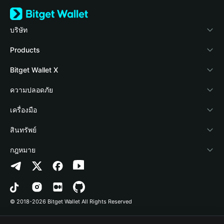
บริษัท
เกี่ยวกับ Bitget Wallet
Products
Blog
Crypto Card
Bitget Wallet X
Academy
Stablecoin Earn
นักพัฒนา
ความปลอดภัย
ข่าวสารด้านคริปโต
Payfi Crypto
เชื่อมต่อ Wallet
Protection Fund
เครื่องมือ
ศูนย์ช่วยเหลือ
Crypto Swap API
Bitget Wallet Pay
เทคโนโลยีความปลอดภัย
ซื้อคริปโต
สินทรัพย์
ติดต่อเรา
Altcoin Season Index
ลิสต์โปรเจกต์
การตรวจจับการอนุญาต
Arbitrum
กฎหมาย
ทรัพยากรข้อมูลของแบรนด์
Prediction Markets
การตรวจจับสัญญา
Avalanche
นโยบายความเป็นส่วนตัว
อาชีพ
DApp
การโอนเป็นชุด
Bitcoin
ข้อตกลงในการใช้บริการ
© 2018-2026 Bitget Wallet All Rights Reserved
การยืนยันช่องทางอย่างเป็นทางการ
Trade
BNB Chain
Risk Disclosure