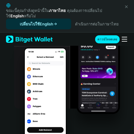
English
日本語
ขณะนี้คุณกำลังดูหน้านี้ใน
ภาษาไทย
คุณต้องการเปลี่ยนไป
ใช้
English
หรือไม่
Tiếng Việt
เปลี่ยนไปใช้English
ดำเนินการต่อในภาษาไทย
Русский
Español (Latinoamérica)
Türkçe
ดาวน์โหลดเลย
Italiano
Français
Deutsch
简体中文
繁體中文
Português (Portugal)
Bahasa Indonesia
ภาษาไทย
हिन्दी
বাংলা
Español
Português (Brasil)
Español (Argentina)