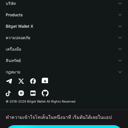
บริษัท
เกี่ยวกับ Bitget Wallet
Products
Blog
Crypto Card
Bitget Wallet X
Academy
Stablecoin Earn
นักพัฒนา
ความปลอดภัย
ข่าวสารด้านคริปโต
Payfi Crypto
เชื่อมต่อ Wallet
Protection Fund
เครื่องมือ
ศูนย์ช่วยเหลือ
Crypto Swap API
Bitget Wallet Pay
เทคโนโลยีความปลอดภัย
ซื้อคริปโต
สินทรัพย์
ติดต่อเรา
Altcoin Season Index
ลิสต์โปรเจกต์
การตรวจจับการอนุญาต
Arbitrum
กฎหมาย
ทรัพยากรข้อมูลของแบรนด์
Prediction Markets
การตรวจจับสัญญา
Avalanche
นโยบายความเป็นส่วนตัว
อาชีพ
DApp
การโอนเป็นชุด
Bitcoin
ข้อตกลงในการใช้บริการ
© 2018-2026 Bitget Wallet All Rights Reserved
การยืนยันช่องทางอย่างเป็นทางการ
Trade
BNB Chain
Risk Disclosure
ทำความเข้าใจโทเค็นในหนึ่งนาที เริ่มต้นได้เลยในแอป
RWA
Polygon