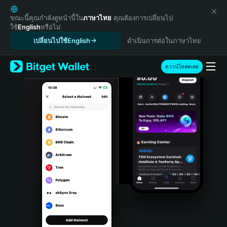
English
日本語
ขณะนี้คุณกำลังดูหน้านี้ใน
ภาษาไทย
คุณต้องการเปลี่ยนไป
ใช้
English
หรือไม่
Tiếng Việt
เปลี่ยนไปใช้English
ดำเนินการต่อในภาษาไทย
Русский
Español (Latinoamérica)
Türkçe
ดาวน์โหลดเลย
Italiano
Français
Deutsch
简体中文
繁體中文
Português (Portugal)
Bahasa Indonesia
ภาษาไทย
हिन्दी
বাংলা
Español
Português (Brasil)
Español (Argentina)