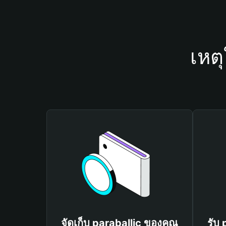
เหต
จัดเก็บ paraballic ของคุณ
รับ 