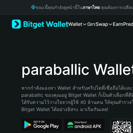
English
ขณะนี้คุณกำลังดูหน้านี้ใน
ภาษาไทย
คุณต้องการเปลี่ย
日本語
Tiếng Việt
Wallet
บัตร
Swap
Earn
Pred
Русский
Español (Latinoamérica)
Türkçe
Italiano
Français
Deutsch
paraballic Walle
简体中文
繁體中文
Português (Portugal)
หากกำลังมองหา Wallet สำหรับคริปโตที่เชื่อถือได้และป
Bahasa Indonesia
paraballic ของคุณอยู่ Bitget Wallet ก็เป็นตัวเลือกที่ดีท
ภาษาไทย
ได้รับความไว้วางใจจากผู้ใช้ 40 ล้านคน ให้คุณสำรว
हिन्दी
Bitget Wallet ได้อย่างอิสระ มาเริ่มกันเลย!
বাংলা
Español
Português (Brasil)
Español (Argentina)