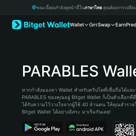
English
ขณะนี้คุณกำลังดูหน้านี้ใน
ภาษาไทย
คุณต้องการเปลี่ย
日本語
Tiếng Việt
Wallet
บัตร
Swap
Earn
Pred
Русский
Español (Latinoamérica)
Türkçe
Italiano
Français
Deutsch
PARABLES Wall
简体中文
繁體中文
Português (Portugal)
หากกำลังมองหา Wallet สำหรับคริปโตที่เชื่อถือได้และป
Bahasa Indonesia
PARABLES ของคุณอยู่ Bitget Wallet ก็เป็นตัวเลือกที่ดี
ภาษาไทย
ได้รับความไว้วางใจจากผู้ใช้ 40 ล้านคน ให้คุณสำรว
हिन्दी
Bitget Wallet ได้อย่างอิสระ มาเริ่มกันเลย!
বাংলা
Español
Português (Brasil)
Español (Argentina)