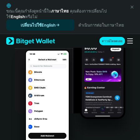
English
日本語
ขณะนี้คุณกำลังดูหน้านี้ใน
ภาษาไทย
คุณต้องการเปลี่ยนไป
ใช้
English
หรือไม่
Tiếng Việt
เปลี่ยนไปใช้English
ดำเนินการต่อในภาษาไทย
Русский
Español (Latinoamérica)
Türkçe
ดาวน์โหลดเลย
Italiano
Français
Deutsch
简体中文
繁體中文
Português (Portugal)
Bahasa Indonesia
ภาษาไทย
हिन्दी
বাংলা
Español
Português (Brasil)
Español (Argentina)