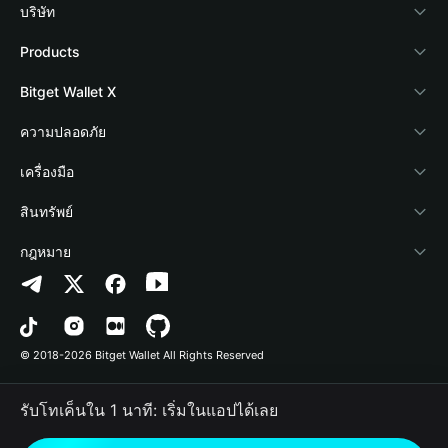
บริษัท
เกี่ยวกับ Bitget Wallet
Products
Blog
Crypto Card
Bitget Wallet X
Academy
Stablecoin Earn
นักพัฒนา
ความปลอดภัย
ข่าวสารด้านคริปโต
Payfi Crypto
เชื่อมต่อ Wallet
Protection Fund
เครื่องมือ
ศูนย์ช่วยเหลือ
Crypto Swap API
Bitget Wallet Pay
เทคโนโลยีความปลอดภัย
ซื้อคริปโต
สินทรัพย์
ติดต่อเรา
Altcoin Season Index
ลิสต์โปรเจกต์
การตรวจจับการอนุญาต
Arbitrum
กฎหมาย
ทรัพยากรข้อมูลของแบรนด์
Prediction Markets
การตรวจจับสัญญา
Avalanche
นโยบายความเป็นส่วนตัว
อาชีพ
DApp
การโอนเป็นชุด
Bitcoin
ข้อตกลงในการใช้บริการ
© 2018-2026 Bitget Wallet All Rights Reserved
การยืนยันช่องทางอย่างเป็นทางการ
Trade
BNB Chain
Risk Disclosure
รับโทเค็นใน 1 นาที: เริ่มในแอปได้เลย
RWA
Polygon