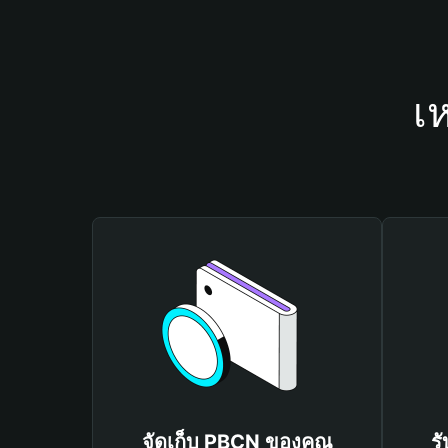
เ
จัดเก็บ PBCN ของคุณ
ร