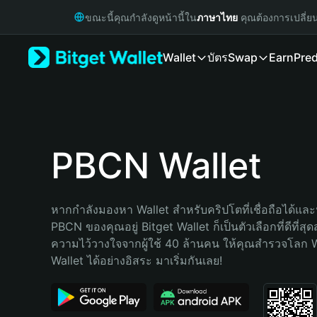
English
ขณะนี้คุณกำลังดูหน้านี้ใน
ภาษาไทย
คุณต้องการเปลี่ย
日本語
Tiếng Việt
Wallet
บัตร
Swap
Earn
Pred
Русский
Español (Latinoamérica)
Türkçe
Italiano
Français
Deutsch
PBCN Wallet
简体中文
繁體中文
Português (Portugal)
หากกำลังมองหา Wallet สำหรับคริปโตที่เชื่อถือได้และป
Bahasa Indonesia
PBCN ของคุณอยู่ Bitget Wallet ก็เป็นตัวเลือกที่ดีที่สุ
ภาษาไทย
ความไว้วางใจจากผู้ใช้ 40 ล้านคน ให้คุณสำรวจโลก 
हिन्दी
Wallet ได้อย่างอิสระ มาเริ่มกันเลย!
বাংলা
Español
Português (Brasil)
Español (Argentina)