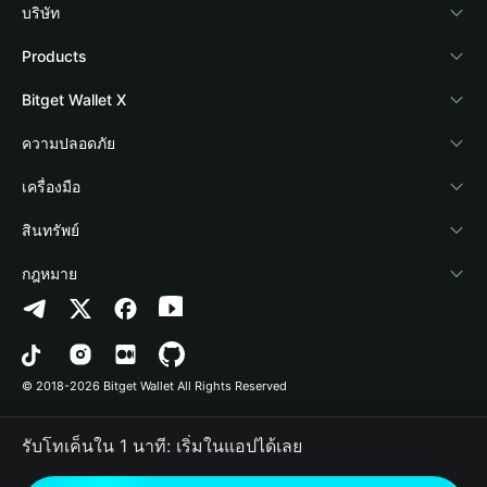
บริษัท
เกี่ยวกับ Bitget Wallet
Products
Blog
Crypto Card
Bitget Wallet X
Academy
Stablecoin Earn
นักพัฒนา
ความปลอดภัย
ข่าวสารด้านคริปโต
Payfi Crypto
เชื่อมต่อ Wallet
Protection Fund
เครื่องมือ
ศูนย์ช่วยเหลือ
Crypto Swap API
Bitget Wallet Pay
เทคโนโลยีความปลอดภัย
ซื้อคริปโต
สินทรัพย์
ติดต่อเรา
Altcoin Season Index
ลิสต์โปรเจกต์
การตรวจจับการอนุญาต
Arbitrum
กฎหมาย
ทรัพยากรข้อมูลของแบรนด์
Prediction Markets
การตรวจจับสัญญา
Avalanche
นโยบายความเป็นส่วนตัว
อาชีพ
DApp
การโอนเป็นชุด
Bitcoin
ข้อตกลงในการใช้บริการ
© 2018-2026 Bitget Wallet All Rights Reserved
การยืนยันช่องทางอย่างเป็นทางการ
Trade
BNB Chain
Risk Disclosure
รับโทเค็นใน 1 นาที: เริ่มในแอปได้เลย
RWA
Polygon