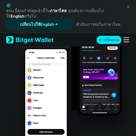
English
日本語
ขณะนี้คุณกำลังดูหน้านี้ใน
ภาษาไทย
คุณต้องการเปลี่ยนไป
ใช้
English
หรือไม่
Tiếng Việt
เปลี่ยนไปใช้English
ดำเนินการต่อในภาษาไทย
Русский
Español (Latinoamérica)
Türkçe
ดาวน์โหลดเลย
Italiano
Français
Deutsch
简体中文
繁體中文
Português (Portugal)
Bahasa Indonesia
ภาษาไทย
हिन्दी
বাংলা
Español
Português (Brasil)
Español (Argentina)