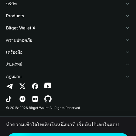
บริษัท
เกี่ยวกับ Bitget Wallet
Products
Blog
Crypto Card
Bitget Wallet X
Academy
Stablecoin Earn
นักพัฒนา
ความปลอดภัย
ข่าวสารด้านคริปโต
Payfi Crypto
เชื่อมต่อ Wallet
Protection Fund
เครื่องมือ
ศูนย์ช่วยเหลือ
Crypto Swap API
Bitget Wallet Pay
เทคโนโลยีความปลอดภัย
ซื้อคริปโต
สินทรัพย์
ติดต่อเรา
Altcoin Season Index
ลิสต์โปรเจกต์
การตรวจจับการอนุญาต
Arbitrum
กฎหมาย
ทรัพยากรข้อมูลของแบรนด์
Prediction Markets
การตรวจจับสัญญา
Avalanche
นโยบายความเป็นส่วนตัว
อาชีพ
DApp
การโอนเป็นชุด
Bitcoin
ข้อตกลงในการใช้บริการ
© 2018-2026 Bitget Wallet All Rights Reserved
การยืนยันช่องทางอย่างเป็นทางการ
Trade
BNB Chain
Risk Disclosure
ทำความเข้าใจโทเค็นในหนึ่งนาที เริ่มต้นได้เลยในแอป
RWA
Polygon