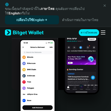
English
日本語
ขณะนี้คุณกำลังดูหน้านี้ใน
ภาษาไทย
คุณต้องการเปลี่ยนไป
ใช้
English
หรือไม่
Tiếng Việt
เปลี่ยนไปใช้English
ดำเนินการต่อในภาษาไทย
Русский
Español (Latinoamérica)
Türkçe
ดาวน์โหลดเลย
Italiano
Français
Deutsch
简体中文
繁體中文
Português (Portugal)
Bahasa Indonesia
ภาษาไทย
हिन्दी
বাংলা
Español
Português (Brasil)
Español (Argentina)