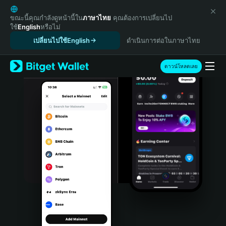
English
日本語
ขณะนี้คุณกำลังดูหน้านี้ใน
ภาษาไทย
คุณต้องการเปลี่ยนไป
ใช้
English
หรือไม่
Tiếng Việt
เปลี่ยนไปใช้English
ดำเนินการต่อในภาษาไทย
Русский
Español (Latinoamérica)
Türkçe
ดาวน์โหลดเลย
Italiano
Français
Deutsch
简体中文
繁體中文
Português (Portugal)
Bahasa Indonesia
ภาษาไทย
हिन्दी
বাংলা
Español
Português (Brasil)
Español (Argentina)