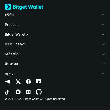
บริษัท
เกี่ยวกับ Bitget Wallet
Products
Blog
Crypto Card
Bitget Wallet X
Academy
Stablecoin Earn
นักพัฒนา
ความปลอดภัย
ข่าวสารด้านคริปโต
Payfi Crypto
เชื่อมต่อ Wallet
Protection Fund
เครื่องมือ
ศูนย์ช่วยเหลือ
Crypto Swap API
Bitget Wallet Pay
เทคโนโลยีความปลอดภัย
ซื้อคริปโต
สินทรัพย์
ติดต่อเรา
Altcoin Season Index
ลิสต์โปรเจกต์
การตรวจจับการอนุญาต
Arbitrum
กฎหมาย
ทรัพยากรข้อมูลของแบรนด์
Prediction Markets
การตรวจจับสัญญา
Avalanche
นโยบายความเป็นส่วนตัว
อาชีพ
DApp
การโอนเป็นชุด
Bitcoin
ข้อตกลงในการใช้บริการ
© 2018-2026 Bitget Wallet All Rights Reserved
การยืนยันช่องทางอย่างเป็นทางการ
Trade
BNB Chain
Risk Disclosure