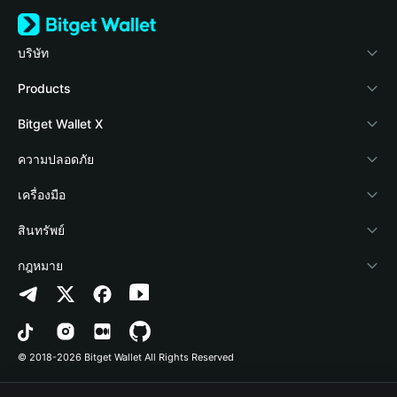
บริษัท
เกี่ยวกับ Bitget Wallet
Products
Blog
Crypto Card
Bitget Wallet X
Academy
Stablecoin Earn
นักพัฒนา
ความปลอดภัย
ข่าวสารด้านคริปโต
Payfi Crypto
เชื่อมต่อ Wallet
Protection Fund
เครื่องมือ
ศูนย์ช่วยเหลือ
Crypto Swap API
Bitget Wallet Pay
เทคโนโลยีความปลอดภัย
ซื้อคริปโต
สินทรัพย์
ติดต่อเรา
Altcoin Season Index
ลิสต์โปรเจกต์
การตรวจจับการอนุญาต
Arbitrum
กฎหมาย
ทรัพยากรข้อมูลของแบรนด์
Prediction Markets
การตรวจจับสัญญา
Avalanche
นโยบายความเป็นส่วนตัว
อาชีพ
DApp
การโอนเป็นชุด
Bitcoin
ข้อตกลงในการใช้บริการ
© 2018-2026 Bitget Wallet All Rights Reserved
การยืนยันช่องทางอย่างเป็นทางการ
Trade
BNB Chain
Risk Disclosure