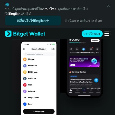
English
日本語
ขณะนี้คุณกำลังดูหน้านี้ใน
ภาษาไทย
คุณต้องการเปลี่ยนไป
ใช้
English
หรือไม่
Tiếng Việt
เปลี่ยนไปใช้English
ดำเนินการต่อในภาษาไทย
Русский
Español (Latinoamérica)
Türkçe
ดาวน์โหลดเลย
Italiano
Français
Deutsch
简体中文
繁體中文
Português (Portugal)
Bahasa Indonesia
ภาษาไทย
हिन्दी
বাংলা
Español
Português (Brasil)
Español (Argentina)