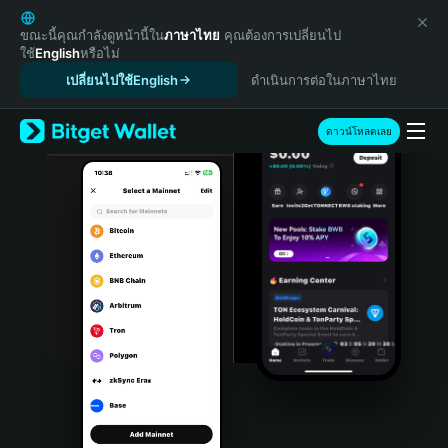
English
日本語
ขณะนี้คุณกำลังดูหน้านี้ใน
ภาษาไทย
คุณต้องการเปลี่ยนไป
ใช้
English
หรือไม่
Tiếng Việt
เปลี่ยนไปใช้English
ดำเนินการต่อในภาษาไทย
Русский
Español (Latinoamérica)
Türkçe
ดาวน์โหลดเลย
Italiano
Français
Deutsch
简体中文
繁體中文
Português (Portugal)
Bahasa Indonesia
ภาษาไทย
हिन्दी
বাংলা
Español
Português (Brasil)
Español (Argentina)