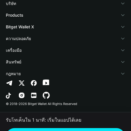
บริษัท
เกี่ยวกับ Bitget Wallet
Products
Blog
Crypto Card
Bitget Wallet X
Academy
Stablecoin Earn
นักพัฒนา
ความปลอดภัย
ข่าวสารด้านคริปโต
Payfi Crypto
เชื่อมต่อ Wallet
Protection Fund
เครื่องมือ
ศูนย์ช่วยเหลือ
Crypto Swap API
Bitget Wallet Pay
เทคโนโลยีความปลอดภัย
ซื้อคริปโต
สินทรัพย์
ติดต่อเรา
Altcoin Season Index
ลิสต์โปรเจกต์
การตรวจจับการอนุญาต
Arbitrum
กฎหมาย
ทรัพยากรข้อมูลของแบรนด์
Prediction Markets
การตรวจจับสัญญา
Avalanche
นโยบายความเป็นส่วนตัว
อาชีพ
DApp
การโอนเป็นชุด
Bitcoin
ข้อตกลงในการใช้บริการ
© 2018-2026 Bitget Wallet All Rights Reserved
การยืนยันช่องทางอย่างเป็นทางการ
Trade
BNB Chain
Risk Disclosure
รับโทเค็นใน 1 นาที: เริ่มในแอปได้เลย
RWA
Polygon