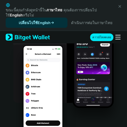
English
日本語
ขณะนี้คุณกำลังดูหน้านี้ใน
ภาษาไทย
คุณต้องการเปลี่ยนไป
ใช้
English
หรือไม่
Tiếng Việt
เปลี่ยนไปใช้English
ดำเนินการต่อในภาษาไทย
Русский
Español (Latinoamérica)
Türkçe
ดาวน์โหลดเลย
Italiano
Français
Deutsch
简体中文
繁體中文
Português (Portugal)
Bahasa Indonesia
ภาษาไทย
हिन्दी
বাংলা
Español
Português (Brasil)
Español (Argentina)