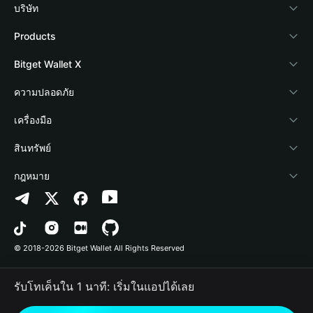
บริษัท
เกี่ยวกับ Bitget Wallet
Products
Blog
Crypto Card
Bitget Wallet X
Academy
Stablecoin Earn
นักพัฒนา
ความปลอดภัย
ข่าวสารด้านคริปโต
Payfi Crypto
เชื่อมต่อ Wallet
Protection Fund
เครื่องมือ
ศูนย์ช่วยเหลือ
Crypto Swap API
Bitget Wallet Pay
เทคโนโลยีความปลอดภัย
ซื้อคริปโต
สินทรัพย์
ติดต่อเรา
Altcoin Season Index
ลิสต์โปรเจกต์
การตรวจจับการอนุญาต
Arbitrum
กฎหมาย
ทรัพยากรข้อมูลของแบรนด์
Prediction Markets
การตรวจจับสัญญา
Avalanche
นโยบายความเป็นส่วนตัว
อาชีพ
DApp
การโอนเป็นชุด
Bitcoin
ข้อตกลงในการใช้บริการ
© 2018-2026 Bitget Wallet All Rights Reserved
การยืนยันช่องทางอย่างเป็นทางการ
Trade
BNB Chain
Risk Disclosure
รับโทเค็นใน 1 นาที: เริ่มในแอปได้เลย
RWA
Polygon