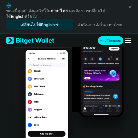
English
日本語
ขณะนี้คุณกำลังดูหน้านี้ใน
ภาษาไทย
คุณต้องการเปลี่ยนไป
ใช้
English
หรือไม่
Tiếng Việt
เปลี่ยนไปใช้English
ดำเนินการต่อในภาษาไทย
Русский
Español (Latinoamérica)
Türkçe
ดาวน์โหลดเลย
Italiano
Français
Deutsch
简体中文
繁體中文
Português (Portugal)
Bahasa Indonesia
ภาษาไทย
हिन्दी
বাংলা
Español
Português (Brasil)
Español (Argentina)