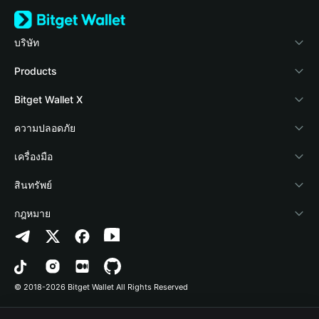
บริษัท
เกี่ยวกับ Bitget Wallet
Products
Blog
Crypto Card
Bitget Wallet X
Academy
Stablecoin Earn
นักพัฒนา
ความปลอดภัย
ข่าวสารด้านคริปโต
Payfi Crypto
เชื่อมต่อ Wallet
Protection Fund
เครื่องมือ
ศูนย์ช่วยเหลือ
Crypto Swap API
Bitget Wallet Pay
เทคโนโลยีความปลอดภัย
ซื้อคริปโต
สินทรัพย์
ติดต่อเรา
Altcoin Season Index
ลิสต์โปรเจกต์
การตรวจจับการอนุญาต
Arbitrum
กฎหมาย
ทรัพยากรข้อมูลของแบรนด์
Prediction Markets
การตรวจจับสัญญา
Avalanche
นโยบายความเป็นส่วนตัว
อาชีพ
DApp
การโอนเป็นชุด
Bitcoin
ข้อตกลงในการใช้บริการ
© 2018-2026 Bitget Wallet All Rights Reserved
การยืนยันช่องทางอย่างเป็นทางการ
Trade
BNB Chain
Risk Disclosure