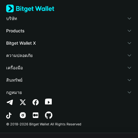
บริษัท
เกี่ยวกับ Bitget Wallet
Products
Blog
Crypto Card
Bitget Wallet X
Academy
Stablecoin Earn
นักพัฒนา
ความปลอดภัย
ข่าวสารด้านคริปโต
Payfi Crypto
เชื่อมต่อ Wallet
Protection Fund
เครื่องมือ
ศูนย์ช่วยเหลือ
Crypto Swap API
Bitget Wallet Pay
เทคโนโลยีความปลอดภัย
ซื้อคริปโต
สินทรัพย์
ติดต่อเรา
Altcoin Season Index
ลิสต์โปรเจกต์
การตรวจจับการอนุญาต
Arbitrum
กฎหมาย
ทรัพยากรข้อมูลของแบรนด์
Prediction Markets
การตรวจจับสัญญา
Avalanche
นโยบายความเป็นส่วนตัว
อาชีพ
DApp
การโอนเป็นชุด
Bitcoin
ข้อตกลงในการใช้บริการ
© 2018-2026 Bitget Wallet All Rights Reserved
การยืนยันช่องทางอย่างเป็นทางการ
Trade
BNB Chain
Risk Disclosure