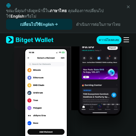
English
日本語
ขณะนี้คุณกำลังดูหน้านี้ใน
ภาษาไทย
คุณต้องการเปลี่ยนไป
ใช้
English
หรือไม่
Tiếng Việt
เปลี่ยนไปใช้English
ดำเนินการต่อในภาษาไทย
Русский
Español (Latinoamérica)
Türkçe
ดาวน์โหลดเลย
Italiano
Français
Deutsch
简体中文
繁體中文
Português (Portugal)
Bahasa Indonesia
ภาษาไทย
हिन्दी
বাংলা
Español
Português (Brasil)
Español (Argentina)