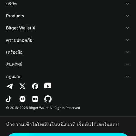
บริษัท
เกี่ยวกับ Bitget Wallet
Products
Blog
Crypto Card
Bitget Wallet X
Academy
Stablecoin Earn
นักพัฒนา
ความปลอดภัย
ข่าวสารด้านคริปโต
Payfi Crypto
เชื่อมต่อ Wallet
Protection Fund
เครื่องมือ
ศูนย์ช่วยเหลือ
Crypto Swap API
Bitget Wallet Pay
เทคโนโลยีความปลอดภัย
ซื้อคริปโต
สินทรัพย์
ติดต่อเรา
Altcoin Season Index
ลิสต์โปรเจกต์
การตรวจจับการอนุญาต
Arbitrum
กฎหมาย
ทรัพยากรข้อมูลของแบรนด์
Prediction Markets
การตรวจจับสัญญา
Avalanche
นโยบายความเป็นส่วนตัว
อาชีพ
DApp
การโอนเป็นชุด
Bitcoin
ข้อตกลงในการใช้บริการ
© 2018-2026 Bitget Wallet All Rights Reserved
การยืนยันช่องทางอย่างเป็นทางการ
Trade
BNB Chain
Risk Disclosure
ทำความเข้าใจโทเค็นในหนึ่งนาที เริ่มต้นได้เลยในแอป
RWA
Polygon