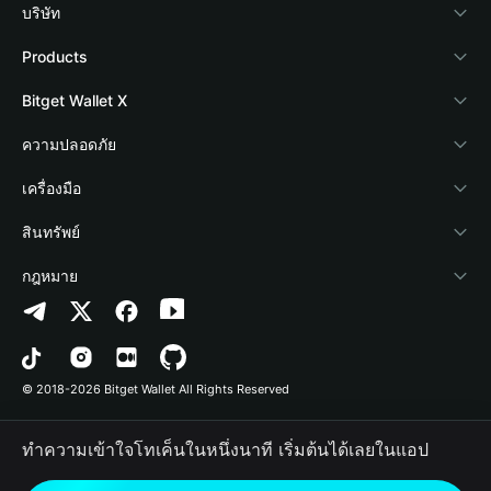
บริษัท
เกี่ยวกับ Bitget Wallet
Products
Blog
Crypto Card
Bitget Wallet X
Academy
Stablecoin Earn
นักพัฒนา
ความปลอดภัย
ข่าวสารด้านคริปโต
Payfi Crypto
เชื่อมต่อ Wallet
Protection Fund
เครื่องมือ
ศูนย์ช่วยเหลือ
Crypto Swap API
Bitget Wallet Pay
เทคโนโลยีความปลอดภัย
ซื้อคริปโต
สินทรัพย์
ติดต่อเรา
Altcoin Season Index
ลิสต์โปรเจกต์
การตรวจจับการอนุญาต
Arbitrum
กฎหมาย
ทรัพยากรข้อมูลของแบรนด์
Prediction Markets
การตรวจจับสัญญา
Avalanche
นโยบายความเป็นส่วนตัว
อาชีพ
DApp
การโอนเป็นชุด
Bitcoin
ข้อตกลงในการใช้บริการ
© 2018-2026 Bitget Wallet All Rights Reserved
การยืนยันช่องทางอย่างเป็นทางการ
Trade
BNB Chain
Risk Disclosure
ทำความเข้าใจโทเค็นในหนึ่งนาที เริ่มต้นได้เลยในแอป
RWA
Polygon