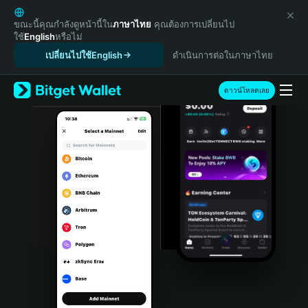
English
日本語
ขณะนี้คุณกำลังดูหน้านี้ใน
ภาษาไทย
คุณต้องการเปลี่ยนไป
ใช้
English
หรือไม่
Tiếng Việt
เปลี่ยนไปใช้English
ดำเนินการต่อในภาษาไทย
Русский
Español (Latinoamérica)
Türkçe
ดาวน์โหลดเลย
Italiano
Français
Deutsch
简体中文
繁體中文
Português (Portugal)
Bahasa Indonesia
ภาษาไทย
हिन्दी
বাংলা
Español
Português (Brasil)
Español (Argentina)