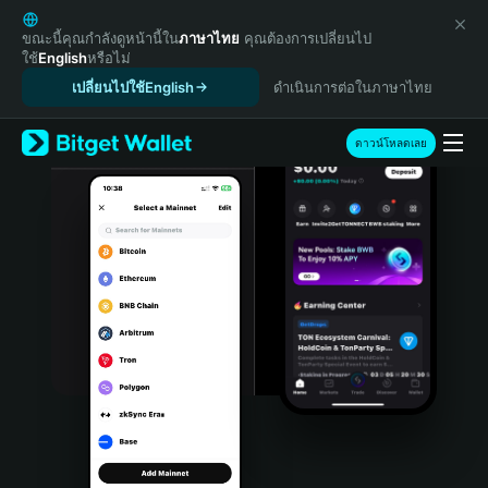
English
日本語
ขณะนี้คุณกำลังดูหน้านี้ใน
ภาษาไทย
คุณต้องการเปลี่ยนไป
ใช้
English
หรือไม่
Tiếng Việt
เปลี่ยนไปใช้English
ดำเนินการต่อในภาษาไทย
Русский
Español (Latinoamérica)
Türkçe
ดาวน์โหลดเลย
Italiano
Français
Deutsch
简体中文
繁體中文
Português (Portugal)
Bahasa Indonesia
ภาษาไทย
हिन्दी
বাংলা
Español
Português (Brasil)
Español (Argentina)