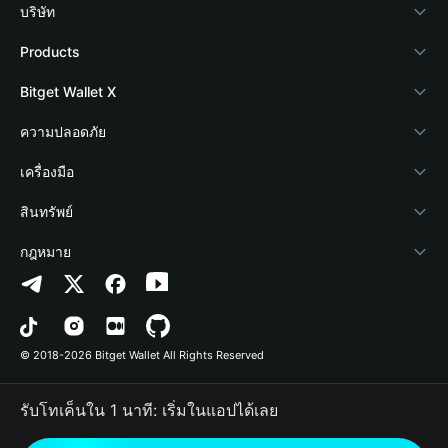
บริษัท
เกี่ยวกับ Bitget Wallet
Products
Blog
Crypto Card
Bitget Wallet X
Academy
Stablecoin Earn
นักพัฒนา
ความปลอดภัย
ข่าวสารด้านคริปโต
Payfi Crypto
เชื่อมต่อ Wallet
Protection Fund
เครื่องมือ
ศูนย์ช่วยเหลือ
Crypto Swap API
Bitget Wallet Pay
เทคโนโลยีความปลอดภัย
ซื้อคริปโต
สินทรัพย์
ติดต่อเรา
Altcoin Season Index
ลิสต์โปรเจกต์
การตรวจจับการอนุญาต
Arbitrum
กฎหมาย
ทรัพยากรข้อมูลของแบรนด์
Prediction Markets
การตรวจจับสัญญา
Avalanche
นโยบายความเป็นส่วนตัว
อาชีพ
DApp
การโอนเป็นชุด
Bitcoin
ข้อตกลงในการใช้บริการ
© 2018-2026 Bitget Wallet All Rights Reserved
การยืนยันช่องทางอย่างเป็นทางการ
Trade
BNB Chain
Risk Disclosure
รับโทเค็นใน 1 นาที: เริ่มในแอปได้เลย
RWA
Polygon