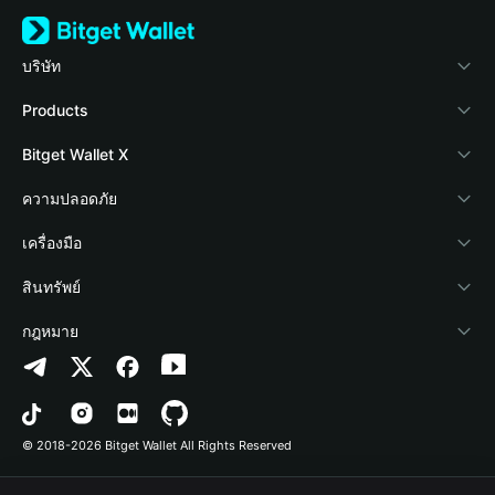
บริษัท
เกี่ยวกับ Bitget Wallet
Products
Blog
Crypto Card
Bitget Wallet X
Academy
Stablecoin Earn
นักพัฒนา
ความปลอดภัย
ข่าวสารด้านคริปโต
Payfi Crypto
เชื่อมต่อ Wallet
Protection Fund
เครื่องมือ
ศูนย์ช่วยเหลือ
Crypto Swap API
Bitget Wallet Pay
เทคโนโลยีความปลอดภัย
ซื้อคริปโต
สินทรัพย์
ติดต่อเรา
Altcoin Season Index
ลิสต์โปรเจกต์
การตรวจจับการอนุญาต
Arbitrum
กฎหมาย
ทรัพยากรข้อมูลของแบรนด์
Prediction Markets
การตรวจจับสัญญา
Avalanche
นโยบายความเป็นส่วนตัว
อาชีพ
DApp
การโอนเป็นชุด
Bitcoin
ข้อตกลงในการใช้บริการ
© 2018-2026 Bitget Wallet All Rights Reserved
การยืนยันช่องทางอย่างเป็นทางการ
Trade
BNB Chain
Risk Disclosure