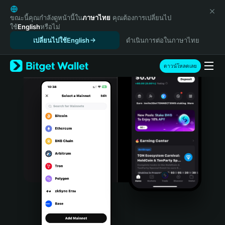
English
日本語
ขณะนี้คุณกำลังดูหน้านี้ใน
ภาษาไทย
คุณต้องการเปลี่ยนไป
ใช้
English
หรือไม่
Tiếng Việt
เปลี่ยนไปใช้English
ดำเนินการต่อในภาษาไทย
Русский
Español (Latinoamérica)
Türkçe
ดาวน์โหลดเลย
Italiano
Français
Deutsch
简体中文
繁體中文
Português (Portugal)
Bahasa Indonesia
ภาษาไทย
हिन्दी
বাংলা
Español
Português (Brasil)
Español (Argentina)