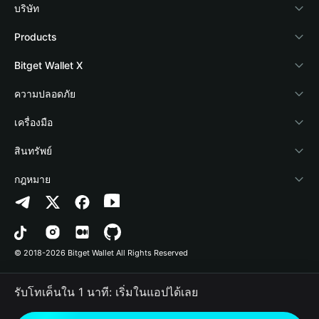
บริษัท
เกี่ยวกับ Bitget Wallet
Products
Blog
Crypto Card
Bitget Wallet X
Academy
Stablecoin Earn
นักพัฒนา
ความปลอดภัย
ข่าวสารด้านคริปโต
Payfi Crypto
เชื่อมต่อ Wallet
Protection Fund
เครื่องมือ
ศูนย์ช่วยเหลือ
Crypto Swap API
Bitget Wallet Pay
เทคโนโลยีความปลอดภัย
ซื้อคริปโต
สินทรัพย์
ติดต่อเรา
Altcoin Season Index
ลิสต์โปรเจกต์
การตรวจจับการอนุญาต
Arbitrum
กฎหมาย
ทรัพยากรข้อมูลของแบรนด์
Prediction Markets
การตรวจจับสัญญา
Avalanche
นโยบายความเป็นส่วนตัว
อาชีพ
DApp
การโอนเป็นชุด
Bitcoin
ข้อตกลงในการใช้บริการ
© 2018-2026 Bitget Wallet All Rights Reserved
การยืนยันช่องทางอย่างเป็นทางการ
Trade
BNB Chain
Risk Disclosure
รับโทเค็นใน 1 นาที: เริ่มในแอปได้เลย
RWA
Polygon