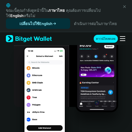
English
日本語
ขณะนี้คุณกำลังดูหน้านี้ใน
ภาษาไทย
คุณต้องการเปลี่ยนไป
ใช้
English
หรือไม่
Tiếng Việt
เปลี่ยนไปใช้English
ดำเนินการต่อในภาษาไทย
Русский
Español (Latinoamérica)
Türkçe
ดาวน์โหลดเลย
Italiano
Français
Deutsch
简体中文
繁體中文
Português (Portugal)
Bahasa Indonesia
ภาษาไทย
हिन्दी
বাংলা
Español
Português (Brasil)
Español (Argentina)