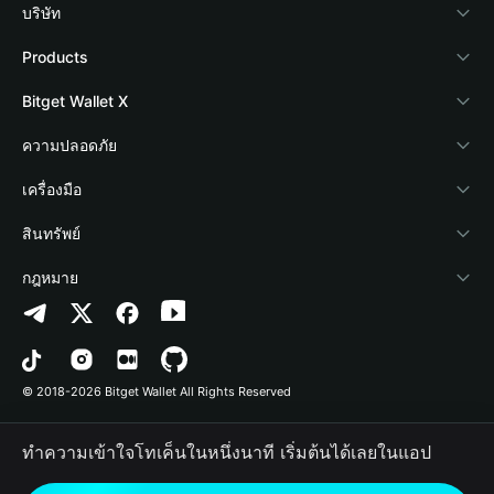
บริษัท
เกี่ยวกับ Bitget Wallet
Products
Blog
Crypto Card
Bitget Wallet X
Academy
Stablecoin Earn
นักพัฒนา
ความปลอดภัย
ข่าวสารด้านคริปโต
Payfi Crypto
เชื่อมต่อ Wallet
Protection Fund
เครื่องมือ
ศูนย์ช่วยเหลือ
Crypto Swap API
Bitget Wallet Pay
เทคโนโลยีความปลอดภัย
ซื้อคริปโต
สินทรัพย์
ติดต่อเรา
Altcoin Season Index
ลิสต์โปรเจกต์
การตรวจจับการอนุญาต
Arbitrum
กฎหมาย
ทรัพยากรข้อมูลของแบรนด์
Prediction Markets
การตรวจจับสัญญา
Avalanche
นโยบายความเป็นส่วนตัว
อาชีพ
DApp
การโอนเป็นชุด
Bitcoin
ข้อตกลงในการใช้บริการ
© 2018-2026 Bitget Wallet All Rights Reserved
การยืนยันช่องทางอย่างเป็นทางการ
Trade
BNB Chain
Risk Disclosure
ทำความเข้าใจโทเค็นในหนึ่งนาที เริ่มต้นได้เลยในแอป
RWA
Polygon