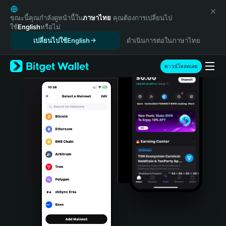
English
日本語
ขณะนี้คุณกำลังดูหน้านี้ใน
ภาษาไทย
คุณต้องการเปลี่ยนไป
ใช้
English
หรือไม่
Tiếng Việt
เปลี่ยนไปใช้English
ดำเนินการต่อในภาษาไทย
Русский
Español (Latinoamérica)
Türkçe
ดาวน์โหลดเลย
Italiano
Français
Deutsch
简体中文
繁體中文
Português (Portugal)
Bahasa Indonesia
ภาษาไทย
हिन्दी
বাংলা
Español
Português (Brasil)
Español (Argentina)