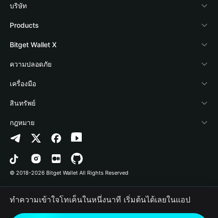
บริษัท
เกี่ยวกับ Bitget Wallet
Products
Blog
Crypto Card
Bitget Wallet X
Academy
Stablecoin Earn
นักพัฒนา
ความปลอดภัย
ข่าวสารด้านคริปโต
Payfi Crypto
เชื่อมต่อ Wallet
Protection Fund
เครื่องมือ
ศูนย์ช่วยเหลือ
Crypto Swap API
Bitget Wallet Pay
เทคโนโลยีความปลอดภัย
ซื้อคริปโต
สินทรัพย์
ติดต่อเรา
Altcoin Season Index
ลิสต์โปรเจกต์
การตรวจจับการอนุญาต
Arbitrum
กฎหมาย
ทรัพยากรข้อมูลของแบรนด์
Prediction Markets
การตรวจจับสัญญา
Avalanche
นโยบายความเป็นส่วนตัว
อาชีพ
DApp
การโอนเป็นชุด
Bitcoin
ข้อตกลงในการใช้บริการ
© 2018-2026 Bitget Wallet All Rights Reserved
การยืนยันช่องทางอย่างเป็นทางการ
Trade
BNB Chain
Risk Disclosure
ทำความเข้าใจโทเค็นในหนึ่งนาที เริ่มต้นได้เลยในแอป
RWA
Polygon