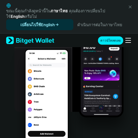
English
日本語
ขณะนี้คุณกำลังดูหน้านี้ใน
ภาษาไทย
คุณต้องการเปลี่ยนไป
ใช้
English
หรือไม่
Tiếng Việt
เปลี่ยนไปใช้English
ดำเนินการต่อในภาษาไทย
Русский
Español (Latinoamérica)
Türkçe
ดาวน์โหลดเลย
Italiano
Français
Deutsch
简体中文
繁體中文
Português (Portugal)
Bahasa Indonesia
ภาษาไทย
हिन्दी
বাংলা
Español
Português (Brasil)
Español (Argentina)